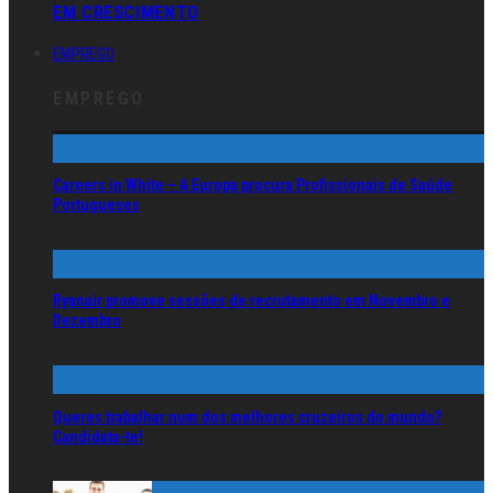
EM CRESCIMENTO
EMPREGO
EMPREGO
Careers in White – A Europa procura Profissionais de Saúde
Portugueses
Ryanair promove sessões de recrutamento em Novembro e
Dezembro
Queres trabalhar num dos melhores cruzeiros do mundo?
Candidata-te!