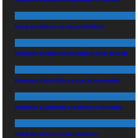
Emigrar para a Bélgica: um futuro na Gália Belga
Emigrar para a República Checa: viagem ao centro da Europa
Emigrar para o Reino Unido: em terras de sua majestade
Emigrar para o Luxemburgo: com destino ao Grão-Ducado
Emigrar para a França: a nossa segunda casa