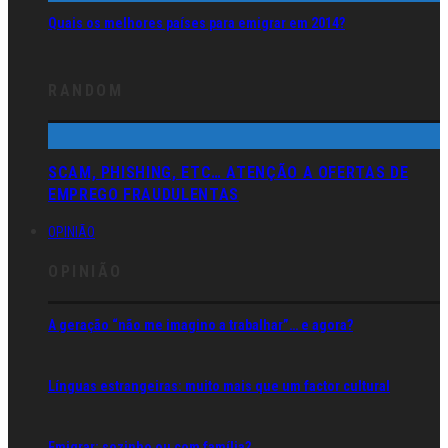
Quais os melhores países para emigrar em 2014?
RANDOM
SCAM, PHISHING, ETC… ATENÇÃO A OFERTAS DE
EMPREGO FRAUDULENTAS
OPINIÃO
OPINIÃO
A geração “não me imagino a trabalhar”… e agora?
Línguas estrangeiras: muito mais que um factor cultural
Emigrar: sozinho ou com família?