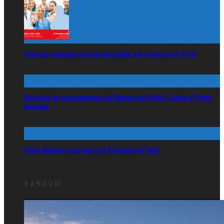
Feira de emprego na área da saúde em Lisboa e no Porto
Sessões de recrutamento da Ryanair no Porto, Lisboa e Ponta
Delgada
Qatar Airways a recrutar em Portugal em Abril
RANDOM