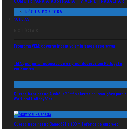
COMO IR PARA A AUSTRÁLIA – VIVER E TRABALHAR
NÓS LÁ POR FORA
NOTÍCIAS
NOTÍCIAS
Programa VEM: governo incentiva emigrantes a regressar
TEIA quer juntar negócios de empreendedores em Portugal e
emigrantes
Queres trabalhar na Austrália? Estão abertas as inscrições para o
Work and Holiday Visa
Queres trabalhar no Canadá? Há 100 mil ofertas de emprego