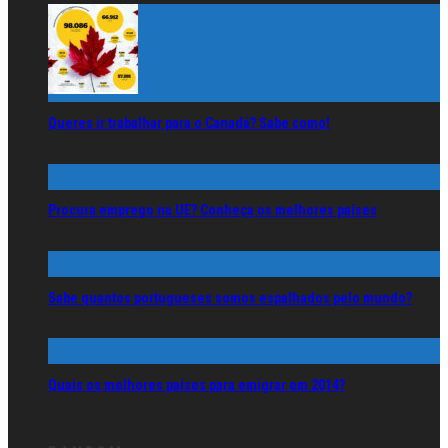
Queres ir trabalhar para o Canadá? Sabe como!
Procura emprego na UE? Conheça os melhores países
Sabe quantos portugueses somos espalhados pelo mundo?
Quais os melhores países para emigrar em 2014?