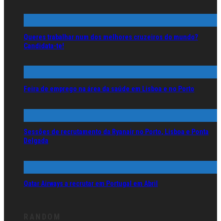
Queres trabalhar num dos melhores cruzeiros do mundo?
Candidata-te!
Feira de emprego na área da saúde em Lisboa e no Porto
Sessões de recrutamento da Ryanair no Porto, Lisboa e Ponta
Delgada
Qatar Airways a recrutar em Portugal em Abril
RANDOM