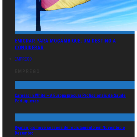
EMIGRAR PARA MOÇAMBIQUE: UM DESTINO A
CONSIDERAR
EMPREGO
EMPREGO
Careers in White – A Europa procura Profissionais de Saúde
Portugueses
Ryanair promove sessões de recrutamento em Novembro e
Dezembro