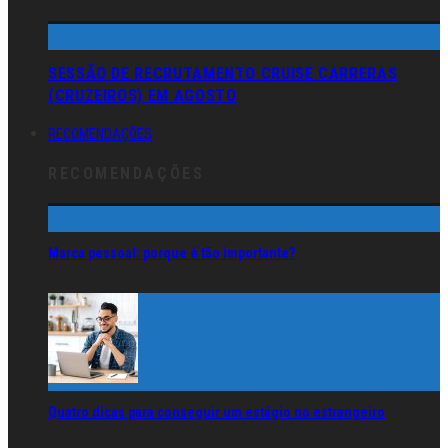
SESSÃO DE RECRUTAMENTO CRUISE CARRERAS
(CRUZEIROS) EM AGOSTO
RECOMENDAÇÕES
RECOMENDAÇÕES
Marca pessoal: porque é tão importante?
Quatro dicas para conseguir um estágio no estrangeiro