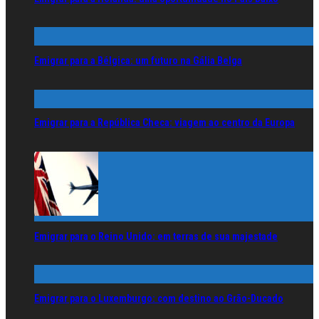
Emigrar para a Bélgica: um futuro na Gália Belga
Emigrar para a República Checa: viagem ao centro da Europa
Emigrar para o Reino Unido: em terras de sua majestade
Emigrar para o Luxemburgo: com destino ao Grão-Ducado