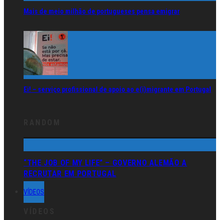
Mais de meio milhão de portugueses pensa emigrar
Ei! – serviço profissional de apoio ao e(i)migrante em Portugal
RANDOM
“THE JOB OF MY LIFE” – GOVERNO ALEMÃO A
RECRUTAR EM PORTUGAL
VÍDEOS
VÍDEOS