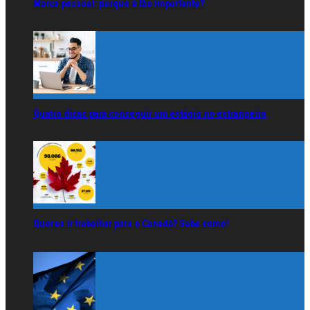
Marca pessoal: porque é tão importante?
Quatro dicas para conseguir um estágio no estrangeiro
Queres ir trabalhar para o Canadá? Sabe como!