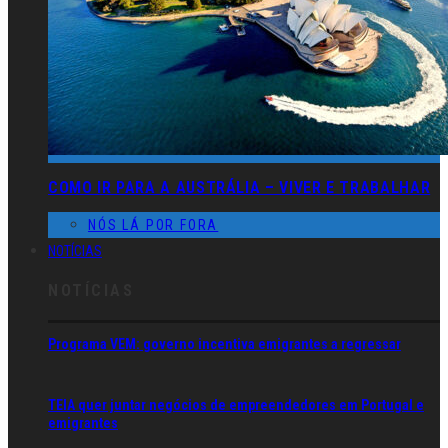
COMO IR PARA A AUSTRÁLIA – VIVER E TRABALHAR
NÓS LÁ POR FORA
NOTÍCIAS
NOTÍCIAS
Programa VEM: governo incentiva emigrantes a regressar
TEIA quer juntar negócios de empreendedores em Portugal e
emigrantes