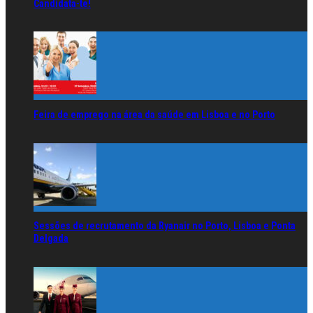
Candidata-te!
Feira de emprego na área da saúde em Lisboa e no Porto
Sessões de recrutamento da Ryanair no Porto, Lisboa e Ponta
Delgada