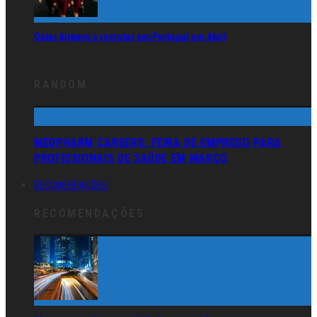
Qatar Airways a recrutar em Portugal em Abril
RANDOM
MEDPHARM CAREERS: FEIRA DE EMPREGO PARA
PROFISSIONAIS DE SAÚDE EM MARÇO
RECOMENDAÇÕES
RECOMENDAÇÕES