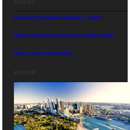
OPINIÃO
A geração “não me imagino a trabalhar”… e agora?
Línguas estrangeiras: muito mais que um factor cultural
Emigrar: sozinho ou com família?
RANDOM