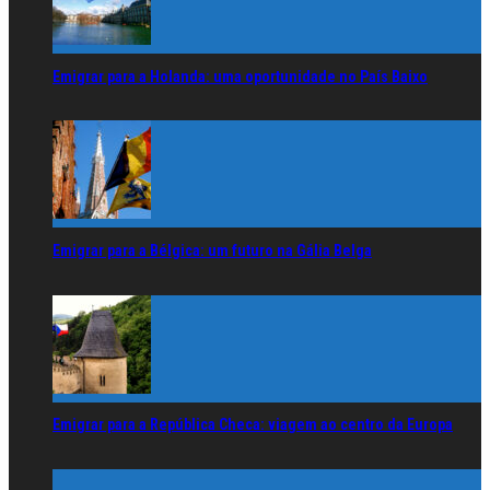
Emigrar para a Holanda: uma oportunidade no País Baixo
Emigrar para a Bélgica: um futuro na Gália Belga
Emigrar para a República Checa: viagem ao centro da Europa