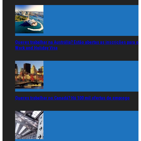
Queres trabalhar na Austrália? Estão abertas as inscrições para o
Work and Holiday Visa
Queres trabalhar no Canadá? Há 100 mil ofertas de emprego