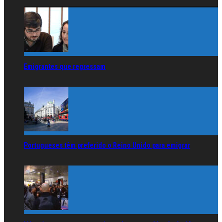
Emigrantes que regressam
Portugueses têm preferido o Reino Unido para emigrar