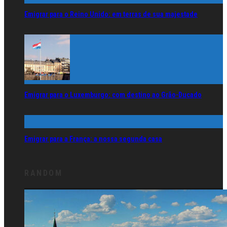
Emigrar para o Reino Unido: em terras de sua majestade
Emigrar para o Luxemburgo: com destino ao Grão-Ducado
Emigrar para a França: a nossa segunda casa
RANDOM