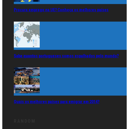
Procura emprego na UE? Conheça os melhores países
Sabe quantos portugueses somos espalhados pelo mundo?
Quais os melhores países para emigrar em 2014?
RANDOM