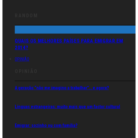
RANDOM
QUAIS OS MELHORES PAÍSES PARA EMIGRAR EM
2014?
OPINIÃO
OPINIÃO
A geração “não me imagino a trabalhar”… e agora?
Línguas estrangeiras: muito mais que um factor cultural
Emigrar: sozinho ou com família?