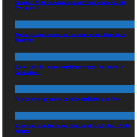
Careers in White – A Europa procura Profissionais de Saúde
Portugueses
Ryanair promove sessões de recrutamento em Novembro e
Dezembro
Queres trabalhar num dos melhores cruzeiros do mundo?
Candidata-te!
Feira de emprego na área da saúde em Lisboa e no Porto
Sessões de recrutamento da Ryanair no Porto, Lisboa e Ponta
Delgada