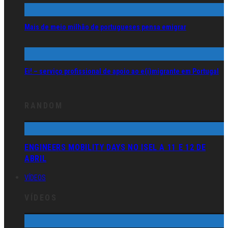
Mais de meio milhão de portugueses pensa emigrar
Ei! – serviço profissional de apoio ao e(i)migrante em Portugal
RANDOM
ENGINEERS MOBILITY DAYS NO ISEL A 11 E 12 DE
ABRIL
VÍDEOS
VÍDEOS