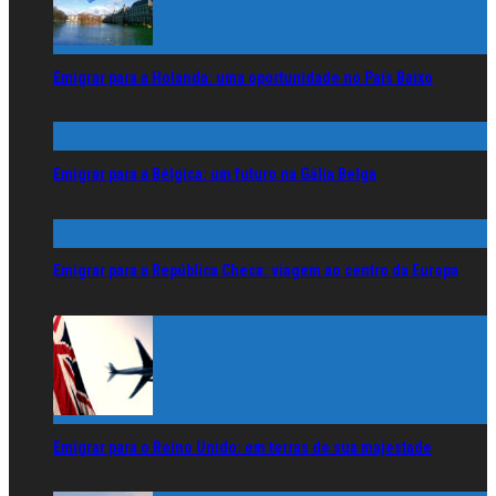
Emigrar para a Holanda: uma oportunidade no País Baixo
Emigrar para a Bélgica: um futuro na Gália Belga
Emigrar para a República Checa: viagem ao centro da Europa
Emigrar para o Reino Unido: em terras de sua majestade