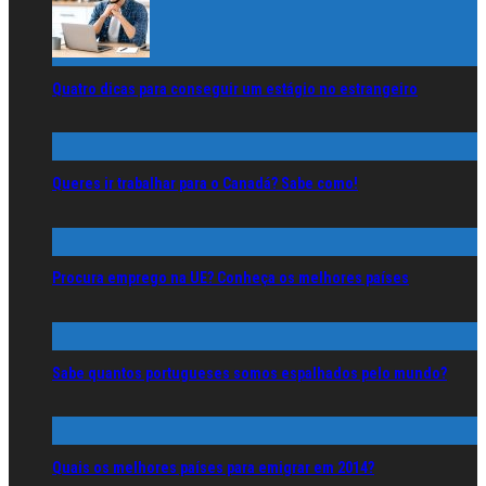
Quatro dicas para conseguir um estágio no estrangeiro
Queres ir trabalhar para o Canadá? Sabe como!
Procura emprego na UE? Conheça os melhores países
Sabe quantos portugueses somos espalhados pelo mundo?
Quais os melhores países para emigrar em 2014?