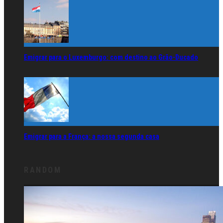
Emigrar para o Luxemburgo: com destino ao Grão-Ducado
Emigrar para a França: a nossa segunda casa
RANDOM