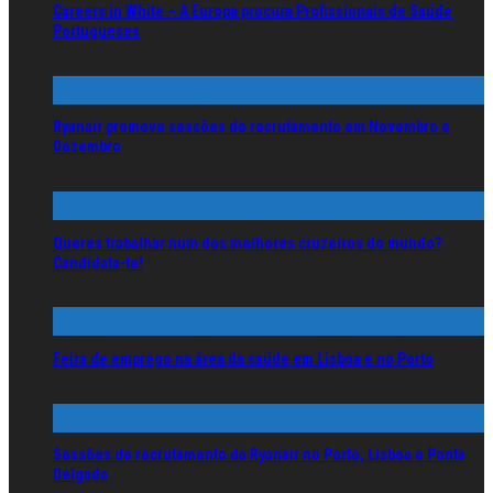
Careers in White – A Europa procura Profissionais de Saúde
Portugueses
Ryanair promove sessões de recrutamento em Novembro e
Dezembro
Queres trabalhar num dos melhores cruzeiros do mundo?
Candidata-te!
Feira de emprego na área da saúde em Lisboa e no Porto
Sessões de recrutamento da Ryanair no Porto, Lisboa e Ponta
Delgada