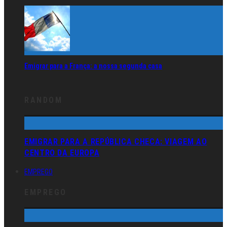
Emigrar para a França: a nossa segunda casa
RANDOM
EMIGRAR PARA A REPÚBLICA CHECA: VIAGEM AO
CENTRO DA EUROPA
EMPREGO
EMPREGO