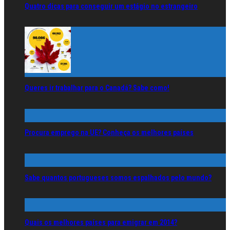
Quatro dicas para conseguir um estágio no estrangeiro
Queres ir trabalhar para o Canadá? Sabe como!
Procura emprego na UE? Conheça os melhores países
Sabe quantos portugueses somos espalhados pelo mundo?
Quais os melhores países para emigrar em 2014?