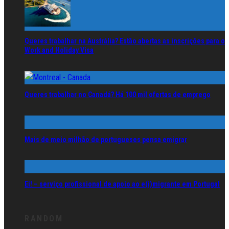
Queres trabalhar na Austrália? Estão abertas as inscrições para o
Work and Holiday Visa
Queres trabalhar no Canadá? Há 100 mil ofertas de emprego
Mais de meio milhão de portugueses pensa emigrar
Ei! – serviço profissional de apoio ao e(i)migrante em Portugal
RANDOM