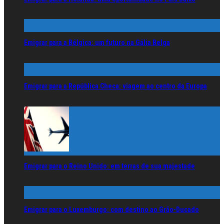
Emigrar para a Bélgica: um futuro na Gália Belga
Emigrar para a República Checa: viagem ao centro da Europa
Emigrar para o Reino Unido: em terras de sua majestade
Emigrar para o Luxemburgo: com destino ao Grão-Ducado