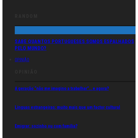
RANDOM
SABE QUANTOS PORTUGUESES SOMOS ESPALHADOS
PELO MUNDO?
OPINIÃO
OPINIÃO
A geração “não me imagino a trabalhar”… e agora?
Línguas estrangeiras: muito mais que um factor cultural
Emigrar: sozinho ou com família?