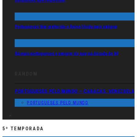
Emigrantes que regressam
Portugueses têm preferido o Reino Unido para emigrar
Há mais portugueses a emigrar do que na década de 60
RANDOM
PORTUGUESES PELO MUNDO – CARACAS, VENEZUELA
PORTUGUESES PELO MUNDO
5ª TEMPORADA