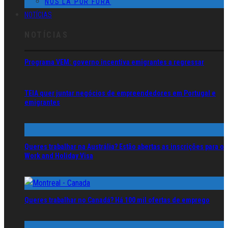
NÓS LÁ POR FORA
NOTÍCIAS
NOTÍCIAS
Programa VEM: governo incentiva emigrantes a regressar
TEIA quer juntar negócios de empreendedores em Portugal e
emigrantes
Queres trabalhar na Austrália? Estão abertas as inscrições para o
Work and Holiday Visa
Queres trabalhar no Canadá? Há 100 mil ofertas de emprego