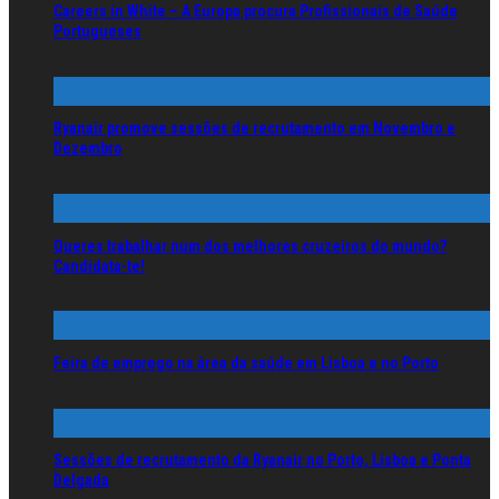
Careers in White – A Europa procura Profissionais de Saúde
Portugueses
Ryanair promove sessões de recrutamento em Novembro e
Dezembro
Queres trabalhar num dos melhores cruzeiros do mundo?
Candidata-te!
Feira de emprego na área da saúde em Lisboa e no Porto
Sessões de recrutamento da Ryanair no Porto, Lisboa e Ponta
Delgada