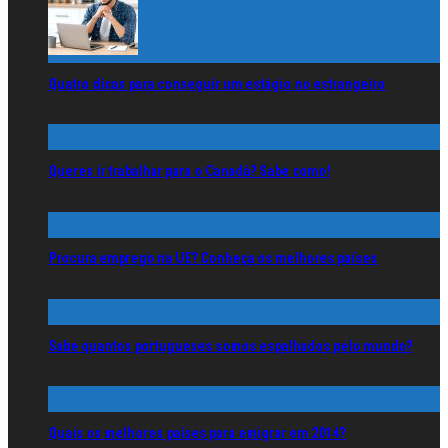
Quatro dicas para conseguir um estágio no estrangeiro
Queres ir trabalhar para o Canadá? Sabe como!
Procura emprego na UE? Conheça os melhores países
Sabe quantos portugueses somos espalhados pelo mundo?
Quais os melhores países para emigrar em 2014?