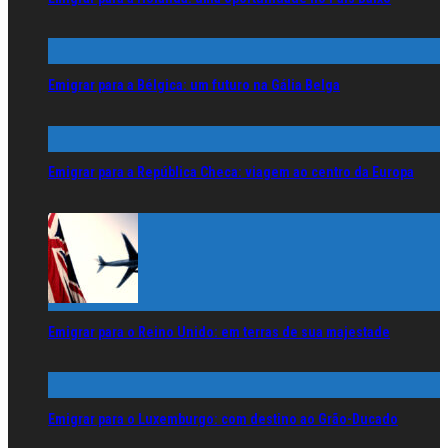
Emigrar para a Bélgica: um futuro na Gália Belga
Emigrar para a República Checa: viagem ao centro da Europa
Emigrar para o Reino Unido: em terras de sua majestade
Emigrar para o Luxemburgo: com destino ao Grão-Ducado