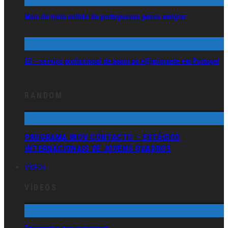
Mais de meio milhão de portugueses pensa emigrar
Ei! – serviço profissional de apoio ao e(i)migrante em Portugal
RANDOM
PROGRAMA INOV CONTACTO – ESTÁGIOS
INTERNACIONAIS DE JOVENS QUADROS
VÍDEOS
VÍDEOS