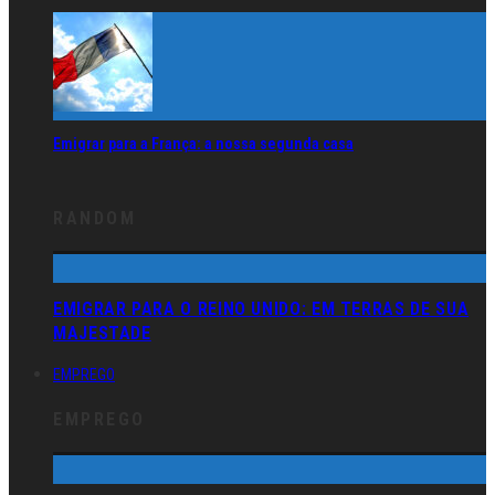
Emigrar para a França: a nossa segunda casa
RANDOM
EMIGRAR PARA O REINO UNIDO: EM TERRAS DE SUA
MAJESTADE
EMPREGO
EMPREGO