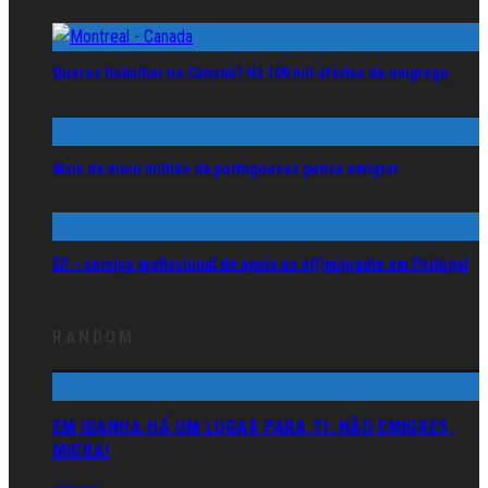
Queres trabalhar no Canadá? Há 100 mil ofertas de emprego
Mais de meio milhão de portugueses pensa emigrar
Ei! – serviço profissional de apoio ao e(i)migrante em Portugal
RANDOM
EM IDANHA HÁ UM LUGAR PARA TI: NÃO EMIGRES,
MIGRA!