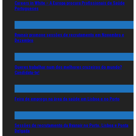
Careers in White – A Europa procura Profissionais de Saúde
Portugueses
Ryanair promove sessões de recrutamento em Novembro e
Dezembro
Queres trabalhar num dos melhores cruzeiros do mundo?
Candidata-te!
Feira de emprego na área da saúde em Lisboa e no Porto
Sessões de recrutamento da Ryanair no Porto, Lisboa e Ponta
Delgada