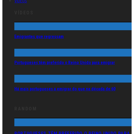
VÍDEOS
VÍDEOS
Emigrantes que regressam
Portugueses têm preferido o Reino Unido para emigrar
Há mais portugueses a emigrar do que na década de 60
RANDOM
PORTUGUESES TÊM PREFERIDO O REINO UNIDO PARA