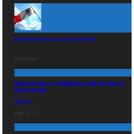
Emigrar para a França: a nossa segunda casa
RANDOM
EMIGRAR PARA O LUXEMBURGO: COM DESTINO AO
GRÃO-DUCADO
EMPREGO
EMPREGO