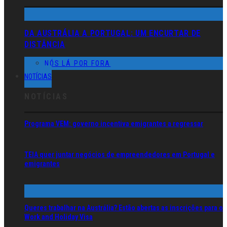
DA AUSTRÁLIA A PORTUGAL: UM ENCURTAR DE
DISTÂNCIA
NÓS LÁ POR FORA
NOTÍCIAS
NOTÍCIAS
Programa VEM: governo incentiva emigrantes a regressar
TEIA quer juntar negócios de empreendedores em Portugal e
emigrantes
Queres trabalhar na Austrália? Estão abertas as inscrições para o
Work and Holiday Visa