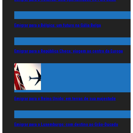
Emigrar para a Bélgica: um futuro na Gália Belga
Emigrar para a República Checa: viagem ao centro da Europa
Emigrar para o Reino Unido: em terras de sua majestade
Emigrar para o Luxemburgo: com destino ao Grão-Ducado