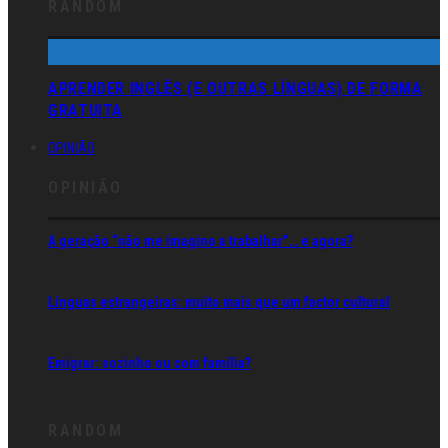
RANDOM
APRENDER INGLÊS (E OUTRAS LÍNGUAS) DE FORMA
GRATUITA
OPINIÃO
OPINIÃO
A geração “não me imagino a trabalhar”… e agora?
Línguas estrangeiras: muito mais que um factor cultural
Emigrar: sozinho ou com família?
RANDOM