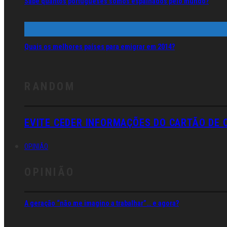
Sabe quantos portugueses somos espalhados pelo mundo?
Quais os melhores países para emigrar em 2014?
RANDOM
EVITE CEDER INFORMAÇÕES DO CARTÃO DE 
OPINIÃO
OPINIÃO
A geração “não me imagino a trabalhar”… e agora?