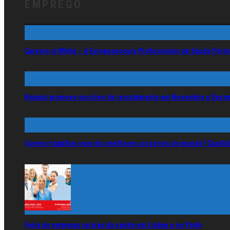
EMPREGO
Careers in White – A Europa procura Profissionais de Saúde Por
Ryanair promove sessões de recrutamento em Novembro e Deze
Queres trabalhar num dos melhores cruzeiros do mundo? Candida
Feira de emprego na área da saúde em Lisboa e no Porto