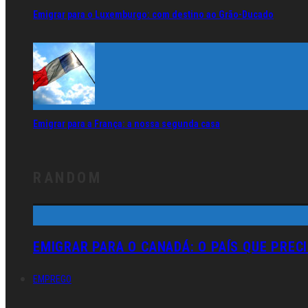
Emigrar para o Luxemburgo: com destino ao Grão-Ducado
Emigrar para a França: a nossa segunda casa
RANDOM
EMIGRAR PARA O CANADÁ: O PAÍS QUE PREC
EMPREGO