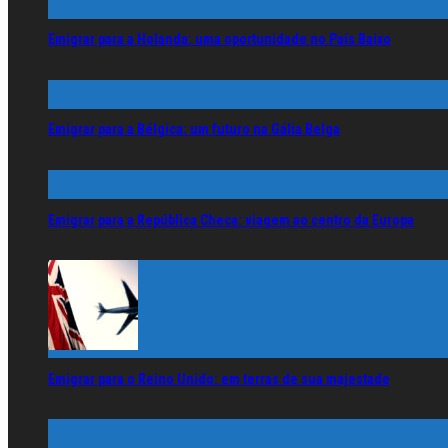
Emigrar para a Holanda: uma oportunidade no País Baixo
Emigrar para a Bélgica: um futuro na Gália Belga
Emigrar para a República Checa: viagem ao centro da Europa
Emigrar para o Reino Unido: em terras de sua majestade