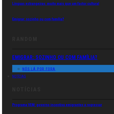
Línguas estrangeiras: muito mais que um factor cultural
Emigrar: sozinho ou com família?
RANDOM
EMIGRAR: SOZINHO OU COM FAMÍLIA?
NÓS LÁ POR FORA
NOTÍCIAS
NOTÍCIAS
Programa VEM: governo incentiva emigrantes a regressar