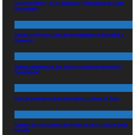
Careers in White – A Europa procura Profissionais de Saúde
Portugueses
Ryanair promove sessões de recrutamento em Novembro e
Dezembro
Queres trabalhar num dos melhores cruzeiros do mundo?
Candidata-te!
Feira de emprego na área da saúde em Lisboa e no Porto
Sessões de recrutamento da Ryanair no Porto, Lisboa e Ponta
Delgada