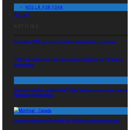
NÓS LÁ POR FORA
NOTÍCIAS
NOTÍCIAS
Programa VEM: governo incentiva emigrantes a regressar
TEIA quer juntar negócios de empreendedores em Portugal e
emigrantes
Queres trabalhar na Austrália? Estão abertas as inscrições para o
Work and Holiday Visa
Queres trabalhar no Canadá? Há 100 mil ofertas de emprego