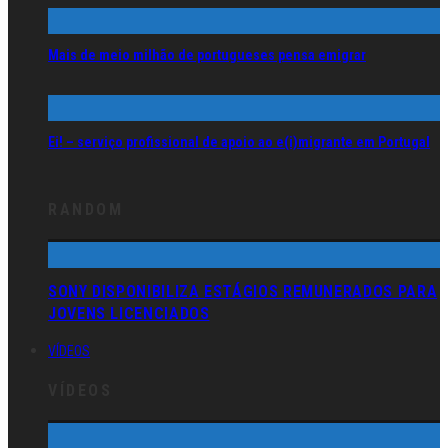
Mais de meio milhão de portugueses pensa emigrar
Ei! – serviço profissional de apoio ao e(i)migrante em Portugal
RANDOM
SONY DISPONIBILIZA ESTÁGIOS REMUNERADOS PARA
JOVENS LICENCIADOS
VÍDEOS
VÍDEOS