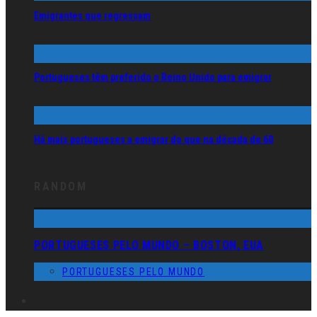
Emigrantes que regressam
Portugueses têm preferido o Reino Unido para emigrar
Há mais portugueses a emigrar do que na década de 60
RANDOM
PORTUGUESES PELO MUNDO – BOSTON, EUA
PORTUGUESES PELO MUNDO