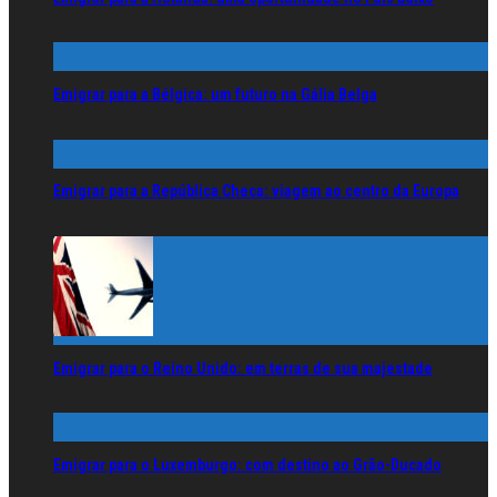
Emigrar para a Bélgica: um futuro na Gália Belga
Emigrar para a República Checa: viagem ao centro da Europa
Emigrar para o Reino Unido: em terras de sua majestade
Emigrar para o Luxemburgo: com destino ao Grão-Ducado