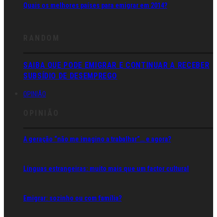
Quais os melhores países para emigrar em 2014?
RANDOM
SAIBA QUE PODE EMIGRAR E CONTINUAR A RECEBER
SUBSÍDIO DE DESEMPREGO
OPINIÃO
OPINIÃO
A geração “não me imagino a trabalhar”… e agora?
Línguas estrangeiras: muito mais que um factor cultural
Emigrar: sozinho ou com família?