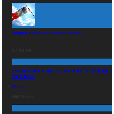
Emigrar para a França: a nossa segunda casa
RANDOM
EMIGRAR PARA O BRASIL: UM PROJECTO DE ORDEM E
PROGRESSO
EMPREGO
EMPREGO