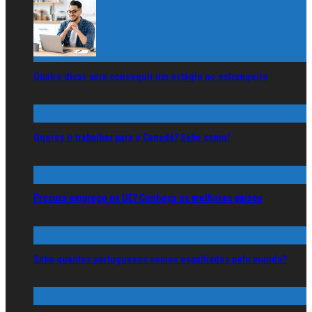
Quatro dicas para conseguir um estágio no estrangeiro
Queres ir trabalhar para o Canadá? Sabe como!
Procura emprego na UE? Conheça os melhores países
Sabe quantos portugueses somos espalhados pelo mundo?