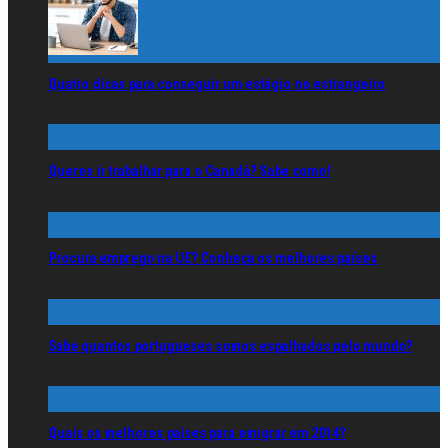
Quatro dicas para conseguir um estágio no estrangeiro
Queres ir trabalhar para o Canadá? Sabe como!
Procura emprego na UE? Conheça os melhores países
Sabe quantos portugueses somos espalhados pelo mundo?
Quais os melhores países para emigrar em 2014?