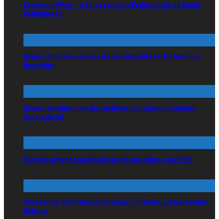
Careers in White – A Europa procura Profissionais de Saúde
Portugueses
Ryanair promove sessões de recrutamento em Novembro e
Dezembro
Queres trabalhar num dos melhores cruzeiros do mundo?
Candidata-te!
Feira de emprego na área da saúde em Lisboa e no Porto
Sessões de recrutamento da Ryanair no Porto, Lisboa e Ponta
Delgada