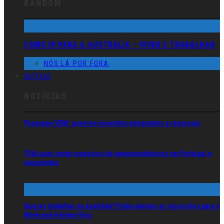
RANDOM
COMO IR PARA A AUSTRÁLIA – VIVER E TRABALHAR
NÓS LÁ POR FORA
NOTÍCIAS
NOTÍCIAS
Programa VEM: governo incentiva emigrantes a regressar
TEIA quer juntar negócios de empreendedores em Portugal e
emigrantes
Queres trabalhar na Austrália? Estão abertas as inscrições para o
Work and Holiday Visa