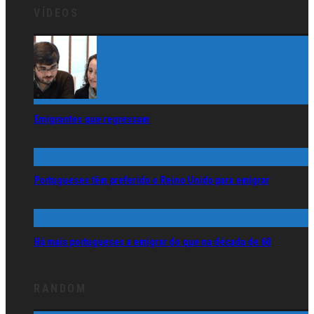
VÍDEOS
Emigrantes que regressam
Portugueses têm preferido o Reino Unido para emigrar
Há mais portugueses a emigrar do que na década de 60
RANDOM