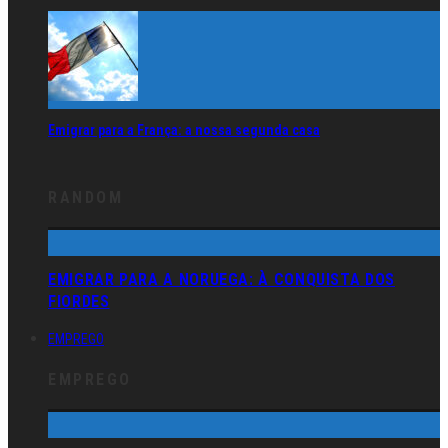
Emigrar para a França: a nossa segunda casa
RANDOM
EMIGRAR PARA A NORUEGA: À CONQUISTA DOS
FIORDES
EMPREGO
EMPREGO