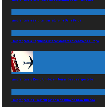
Emigrar para a Bélgica: um futuro na Gália Belga
Emigrar para a República Checa: viagem ao centro da Europa
Emigrar para o Reino Unido: em terras de sua majestade
Emigrar para o Luxemburgo: com destino ao Grão-Ducado