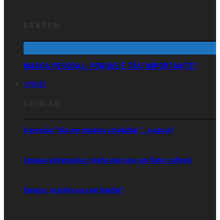
RANDOM
MARCA PESSOAL: PORQUE É TÃO IMPORTANTE?
OPINIÃO
OPINIÃO
A geração “não me imagino a trabalhar”… e agora?
Línguas estrangeiras: muito mais que um factor cultural
Emigrar: sozinho ou com família?