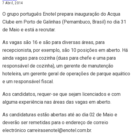
7 Abril, 2014
O grupo português Enotel prepara inauguração do Acqua
Clube em Porto de Galinhas (Pernambuco, Brasil) no dia 31
de Maio e está a recrutar.
As vagas são 16 e são para diversas áreas, para
recepcionista, por exemplo, são 10 posições em aberto. Há
ainda vagas para cozinha (duas para chefe e uma para
responsável de cozinha), um gerente de manutenção
hoteleira, um gerente geral de operações de parque aquático
e um responsável fiscal.
Aos candidatos, requer-se que sejam licenciados e com
alguma experiência nas áreas das vagas em aberto.
As candidaturas estão abertas até ao dia 02 de Maio e
deverão ser remetidas para o endereço de correio
electrónico
carreirasenotel@enotel.com.br
.