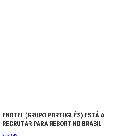
ENOTEL (GRUPO PORTUGUÊS) ESTÁ A
RECRUTAR PARA RESORT NO BRASIL
Emprego