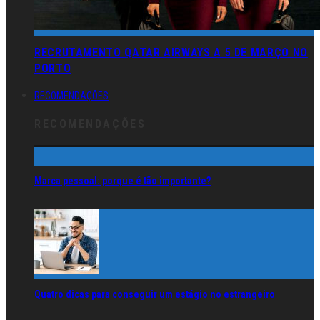
RECRUTAMENTO QATAR AIRWAYS A 5 DE MARÇO NO
PORTO
RECOMENDAÇÕES
RECOMENDAÇÕES
Marca pessoal: porque é tão importante?
Quatro dicas para conseguir um estágio no estrangeiro