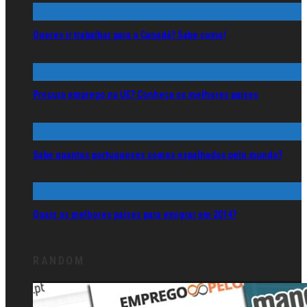
Queres ir trabalhar para o Canadá? Sabe como!
Procura emprego na UE? Conheça os melhores países
Sabe quantos portugueses somos espalhados pelo mundo?
Quais os melhores países para emigrar em 2014?
RANDOM