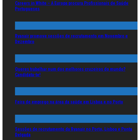
Careers in White – A Europa procura Profissionais de Saúde
Portugueses
Ryanair promove sessões de recrutamento em Novembro e
Dezembro
Queres trabalhar num dos melhores cruzeiros do mundo?
Candidata-te!
Feira de emprego na área da saúde em Lisboa e no Porto
Sessões de recrutamento da Ryanair no Porto, Lisboa e Ponta
Delgada