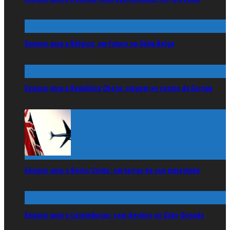
Emigrar para a Bélgica: um futuro na Gália Belga
Emigrar para a República Checa: viagem ao centro da Europa
Emigrar para o Reino Unido: em terras de sua majestade
Emigrar para o Luxemburgo: com destino ao Grão-Ducado