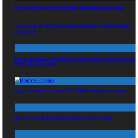
Programa VEM: governo incentiva emigrantes a regressar
TEIA quer juntar negócios de empreendedores em Portugal e
emigrantes
Queres trabalhar na Austrália? Estão abertas as inscrições para o
Work and Holiday Visa
Queres trabalhar no Canadá? Há 100 mil ofertas de emprego
Mais de meio milhão de portugueses pensa emigrar