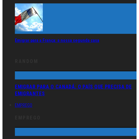
Emigrar para a França: a nossa segunda casa
RANDOM
EMIGRAR PARA O CANADÁ: O PAÍS QUE PRECISA DE
EMIGRANTES
EMPREGO
EMPREGO