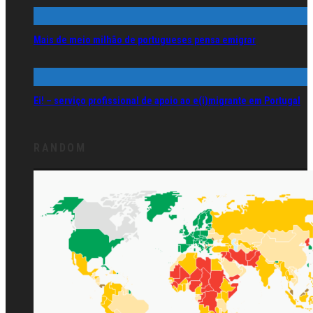
Mais de meio milhão de portugueses pensa emigrar
Ei! – serviço profissional de apoio ao e(i)migrante em Portugal
RANDOM