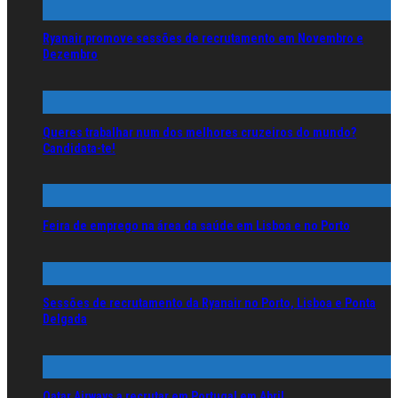
Ryanair promove sessões de recrutamento em Novembro e
Dezembro
Queres trabalhar num dos melhores cruzeiros do mundo?
Candidata-te!
Feira de emprego na área da saúde em Lisboa e no Porto
Sessões de recrutamento da Ryanair no Porto, Lisboa e Ponta
Delgada
Qatar Airways a recrutar em Portugal em Abril