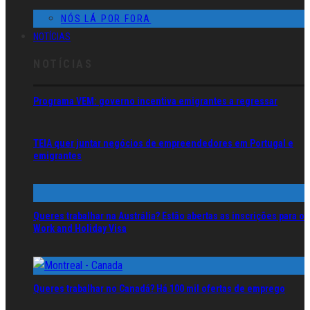
NÓS LÁ POR FORA
NOTÍCIAS
NOTÍCIAS
Programa VEM: governo incentiva emigrantes a regressar
TEIA quer juntar negócios de empreendedores em Portugal e
emigrantes
Queres trabalhar na Austrália? Estão abertas as inscrições para o
Work and Holiday Visa
Queres trabalhar no Canadá? Há 100 mil ofertas de emprego