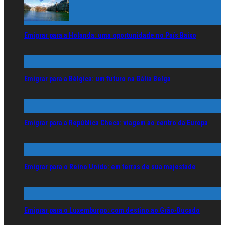
Emigrar para a Holanda: uma oportunidade no País Baixo
Emigrar para a Bélgica: um futuro na Gália Belga
Emigrar para a República Checa: viagem ao centro da Europa
Emigrar para o Reino Unido: em terras de sua majestade
Emigrar para o Luxemburgo: com destino ao Grão-Ducado