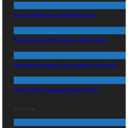
Queres ir trabalhar para o Canadá? Sabe como!
Procura emprego na UE? Conheça os melhores países
Sabe quantos portugueses somos espalhados pelo mundo?
Quais os melhores países para emigrar em 2014?
RANDOM