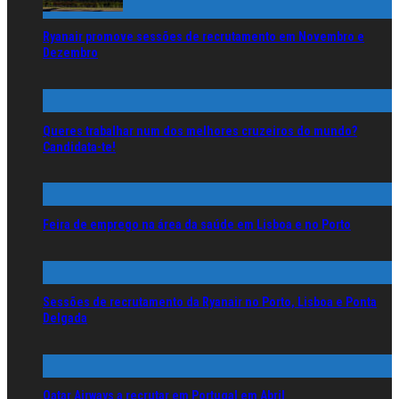
Ryanair promove sessões de recrutamento em Novembro e
Dezembro
Queres trabalhar num dos melhores cruzeiros do mundo?
Candidata-te!
Feira de emprego na área da saúde em Lisboa e no Porto
Sessões de recrutamento da Ryanair no Porto, Lisboa e Ponta
Delgada
Qatar Airways a recrutar em Portugal em Abril