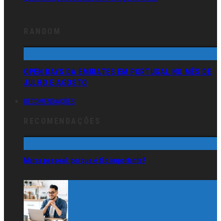
RANDOM
OPEN DAYS DA EMIRATES EM PORTUGAL NO MÊS DE
JULHO E AGOSTO
RECOMENDAÇÕES
RECOMENDAÇÕES
Marca pessoal: porque é tão importante?