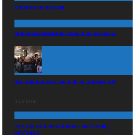
Emigrantes que regressam
Portugueses têm preferido o Reino Unido para emigrar
Há mais portugueses a emigrar do que na década de 60
RANDOM
PORTUGUESES PELO MUNDO – MELBOURNE,
AUSTRÁLIA