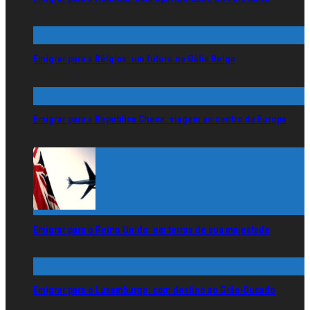
Emigrar para a Bélgica: um futuro na Gália Belga
Emigrar para a República Checa: viagem ao centro da Europa
Emigrar para o Reino Unido: em terras de sua majestade
Emigrar para o Luxemburgo: com destino ao Grão-Ducado