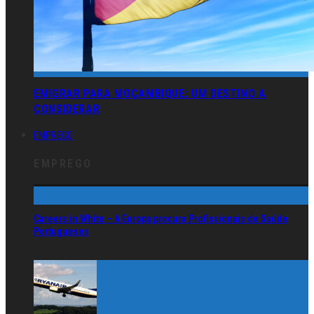
EMIGRAR PARA MOÇAMBIQUE: UM DESTINO A
CONSIDERAR
EMPREGO
EMPREGO
Careers in White – A Europa procura Profissionais de Saúde
Portugueses