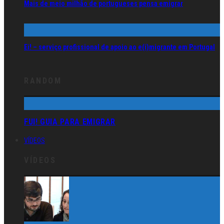
Mais de meio milhão de portugueses pensa emigrar
Ei! – serviço profissional de apoio ao e(i)migrante em Portugal
RANDOM
FUI! GUIA PARA EMIGRAR
VÍDEOS
VÍDEOS