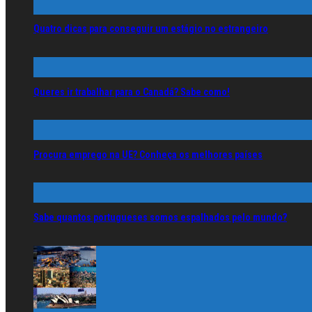
Quatro dicas para conseguir um estágio no estrangeiro
Queres ir trabalhar para o Canadá? Sabe como!
Procura emprego na UE? Conheça os melhores países
Sabe quantos portugueses somos espalhados pelo mundo?