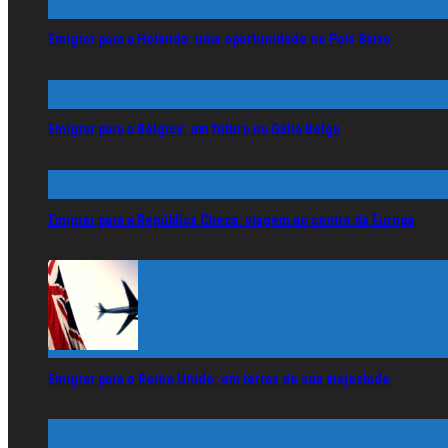
Emigrar para a Holanda: uma oportunidade no País Baixo
Emigrar para a Bélgica: um futuro na Gália Belga
Emigrar para a República Checa: viagem ao centro da Europa
Emigrar para o Reino Unido: em terras de sua majestade