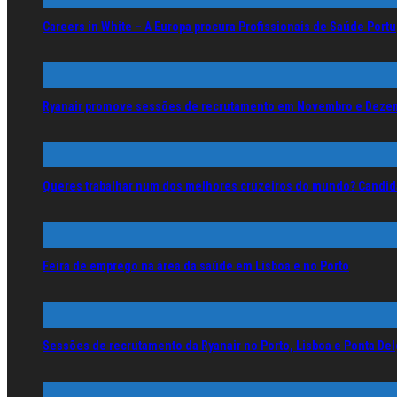
Careers in White – A Europa procura Profissionais de Saúde Por
Ryanair promove sessões de recrutamento em Novembro e Deze
Queres trabalhar num dos melhores cruzeiros do mundo? Candida
Feira de emprego na área da saúde em Lisboa e no Porto
Sessões de recrutamento da Ryanair no Porto, Lisboa e Ponta De