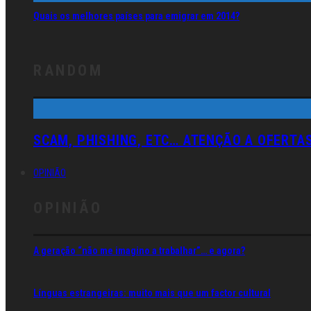
Quais os melhores países para emigrar em 2014?
RANDOM
SCAM, PHISHING, ETC… ATENÇÃO A OFERTA
OPINIÃO
OPINIÃO
A geração “não me imagino a trabalhar”… e agora?
Línguas estrangeiras: muito mais que um factor cultural