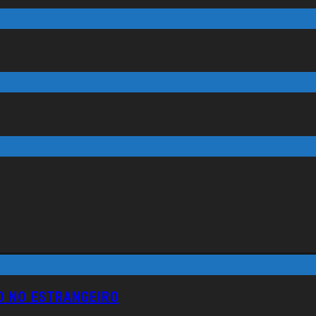
O NO ESTRANGEIRO