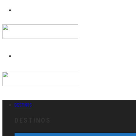
DESTINOS
DESTINOS