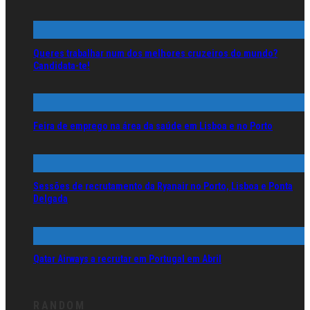
Queres trabalhar num dos melhores cruzeiros do mundo?
Candidata-te!
Feira de emprego na área da saúde em Lisboa e no Porto
Sessões de recrutamento da Ryanair no Porto, Lisboa e Ponta
Delgada
Qatar Airways a recrutar em Portugal em Abril
RANDOM