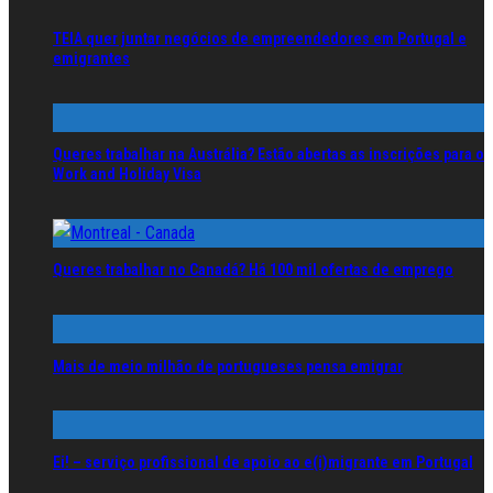
TEIA quer juntar negócios de empreendedores em Portugal e
emigrantes
Queres trabalhar na Austrália? Estão abertas as inscrições para o
Work and Holiday Visa
Queres trabalhar no Canadá? Há 100 mil ofertas de emprego
Mais de meio milhão de portugueses pensa emigrar
Ei! – serviço profissional de apoio ao e(i)migrante em Portugal