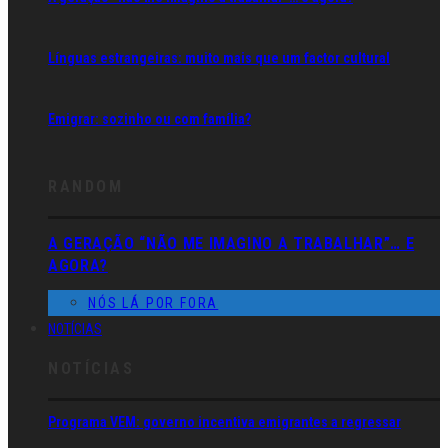
Línguas estrangeiras: muito mais que um factor cultural
Emigrar: sozinho ou com família?
RANDOM
A GERAÇÃO “NÃO ME IMAGINO A TRABALHAR”… E
AGORA?
NÓS LÁ POR FORA
NOTÍCIAS
NOTÍCIAS
Programa VEM: governo incentiva emigrantes a regressar