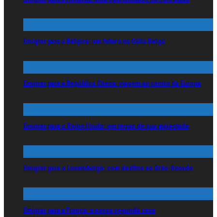
Emigrar para a Bélgica: um futuro na Gália Belga
Emigrar para a República Checa: viagem ao centro da Europa
Emigrar para o Reino Unido: em terras de sua majestade
Emigrar para o Luxemburgo: com destino ao Grão-Ducado
Emigrar para a França: a nossa segunda casa