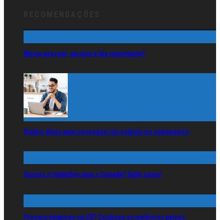
RECOMENDAÇÕES
Marca pessoal: porque é tão importante?
Quatro dicas para conseguir um estágio no estrangeiro
Queres ir trabalhar para o Canadá? Sabe como!
Procura emprego na UE? Conheça os melhores países