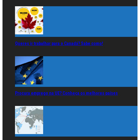
Queres ir trabalhar para o Canadá? Sabe como!
Procura emprego na UE? Conheça os melhores países