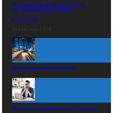
RYANAIR ESTÁ A RECRUTAR 250 NOVOS
COLABORADORES EM PORTUGAL
RECOMENDAÇÕES
RECOMENDAÇÕES
Marca pessoal: porque é tão importante?
Quatro dicas para conseguir um estágio no estrangeiro