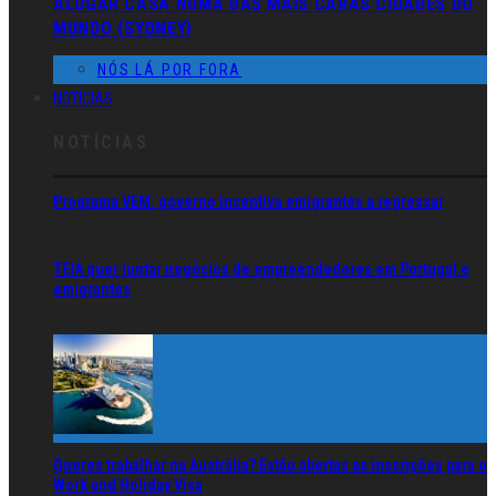
ALUGAR CASA NUMA DAS MAIS CARAS CIDADES DO
MUNDO (SYDNEY)
NÓS LÁ POR FORA
NOTÍCIAS
NOTÍCIAS
Programa VEM: governo incentiva emigrantes a regressar
TEIA quer juntar negócios de empreendedores em Portugal e
emigrantes
Queres trabalhar na Austrália? Estão abertas as inscrições para o
Work and Holiday Visa