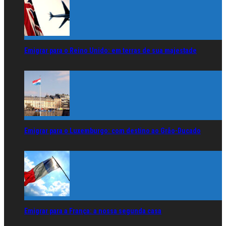
Emigrar para o Reino Unido: em terras de sua majestade
Emigrar para o Luxemburgo: com destino ao Grão-Ducado
Emigrar para a França: a nossa segunda casa