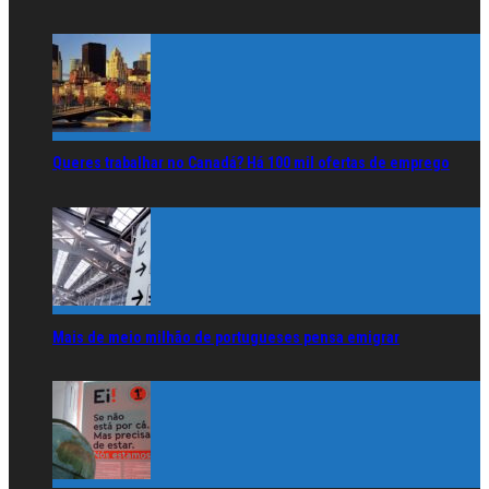
Queres trabalhar no Canadá? Há 100 mil ofertas de emprego
Mais de meio milhão de portugueses pensa emigrar