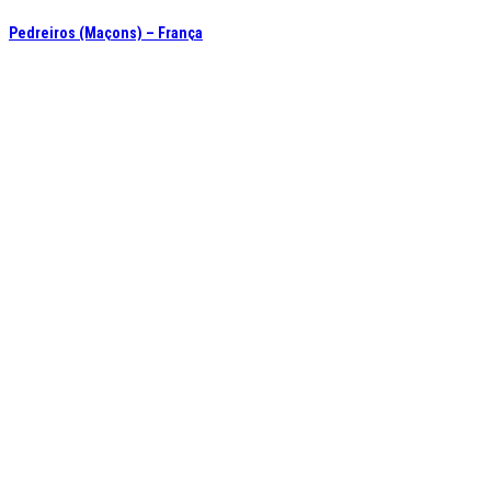
Pedreiros (Maçons) – França
Responsável de Edifícios e Infraestruturas – Estrasburgo, França