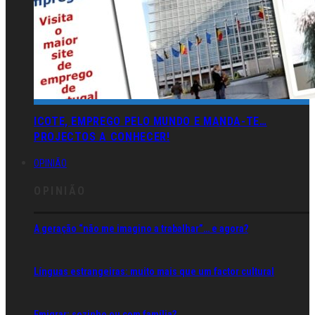
ICOTE, EMPREGO PELO MUNDO E MANDA-TE…
PROJECTOS A CONHECER!
OPINIÃO
OPINIÃO
A geração “não me imagino a trabalhar”… e agora?
Línguas estrangeiras: muito mais que um factor cultural
Emigrar: sozinho ou com família?