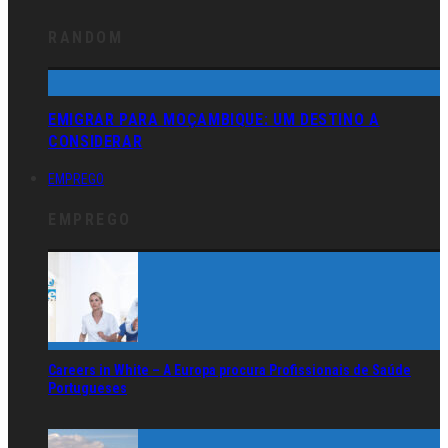
RANDOM
EMIGRAR PARA MOÇAMBIQUE: UM DESTINO A
CONSIDERAR
EMPREGO
EMPREGO
Careers in White – A Europa procura Profissionais de Saúde
Portugueses