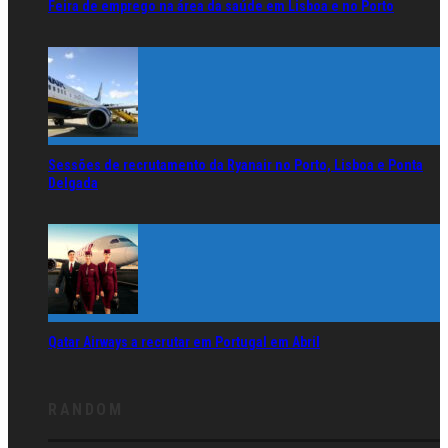
Feira de emprego na área da saúde em Lisboa e no Porto
Sessões de recrutamento da Ryanair no Porto, Lisboa e Ponta
Delgada
Qatar Airways a recrutar em Portugal em Abril
RANDOM