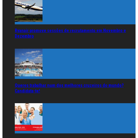
Ryanair promove sessões de recrutamento em Novembro e
Dezembro
Queres trabalhar num dos melhores cruzeiros do mundo?
Candidata-te!