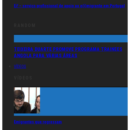
Ei! – serviço profissional de apoio ao e(i)migrante em Portugal
RANDOM
TEIXEIRA DUARTE PROMOVE PROGRAMA TRAINEES
ANGOLA PARA VÁRIAS ÁREAS
VÍDEOS
VÍDEOS
Emigrantes que regressam