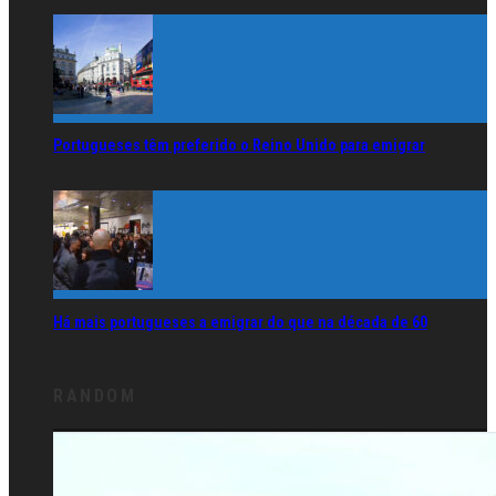
Portugueses têm preferido o Reino Unido para emigrar
Há mais portugueses a emigrar do que na década de 60
RANDOM