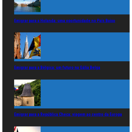
Emigrar para a Holanda: uma oportunidade no País Baixo
Emigrar para a Bélgica: um futuro na Gália Belga
Emigrar para a República Checa: viagem ao centro da Europa