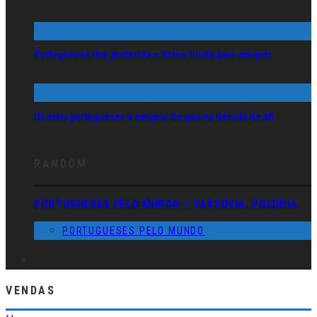
Portugueses têm preferido o Reino Unido para emigrar
Há mais portugueses a emigrar do que na década de 60
RANDOM
PORTUGUESES PELO MUNDO – VARSÓVIA, POLÓNIA
PORTUGUESES PELO MUNDO
VENDAS