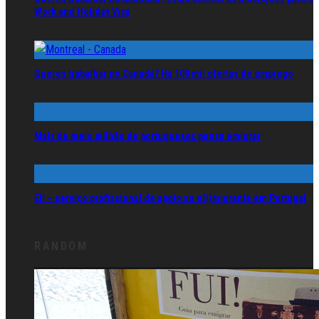
Work and Holiday Visa
Queres trabalhar no Canadá? Há 100 mil ofertas de emprego
Mais de meio milhão de portugueses pensa emigrar
Ei! – serviço profissional de apoio ao e(i)migrante em Portugal
RANDOM