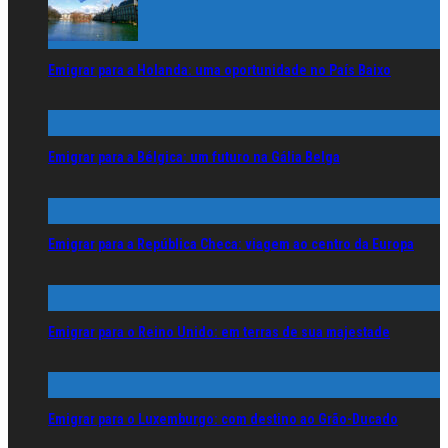
Emigrar para a Holanda: uma oportunidade no País Baixo
Emigrar para a Bélgica: um futuro na Gália Belga
Emigrar para a República Checa: viagem ao centro da Europa
Emigrar para o Reino Unido: em terras de sua majestade
Emigrar para o Luxemburgo: com destino ao Grão-Ducado