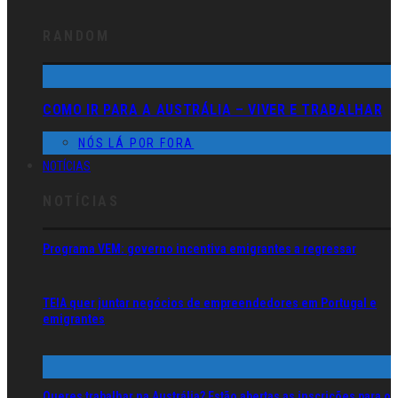
RANDOM
COMO IR PARA A AUSTRÁLIA – VIVER E TRABALHAR
NÓS LÁ POR FORA
NOTÍCIAS
NOTÍCIAS
Programa VEM: governo incentiva emigrantes a regressar
TEIA quer juntar negócios de empreendedores em Portugal e
emigrantes
Queres trabalhar na Austrália? Estão abertas as inscrições para o