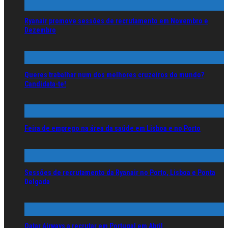
Ryanair promove sessões de recrutamento em Novembro e
Dezembro
Queres trabalhar num dos melhores cruzeiros do mundo?
Candidata-te!
Feira de emprego na área da saúde em Lisboa e no Porto
Sessões de recrutamento da Ryanair no Porto, Lisboa e Ponta
Delgada
Qatar Airways a recrutar em Portugal em Abril