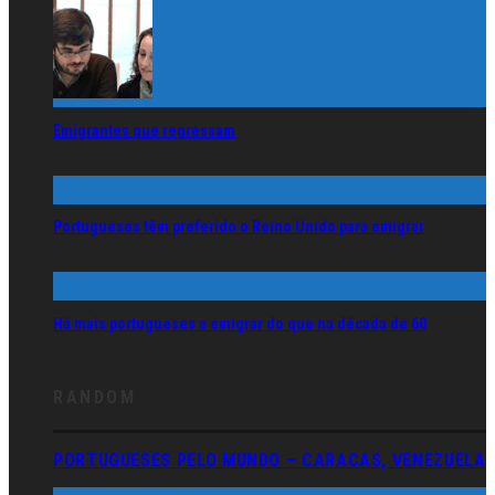
Emigrantes que regressam
Portugueses têm preferido o Reino Unido para emigrar
Há mais portugueses a emigrar do que na década de 60
RANDOM
PORTUGUESES PELO MUNDO – CARACAS, VENEZUELA