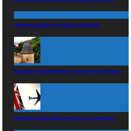
Emigrar para a Bélgica: um futuro na Gália Belga
Emigrar para a República Checa: viagem ao centro da Europa
Emigrar para o Reino Unido: em terras de sua majestade