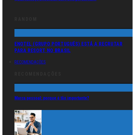
RANDOM
ENOTEL (GRUPO PORTUGUÊS) ESTÁ A RECRUTAR
PARA RESORT NO BRASIL
RECOMENDAÇÕES
RECOMENDAÇÕES
Marca pessoal: porque é tão importante?