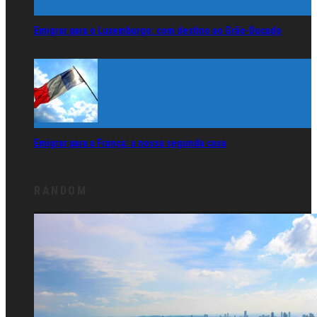
Emigrar para o Luxemburgo: com destino ao Grão-Ducado
Emigrar para a França: a nossa segunda casa
RANDOM