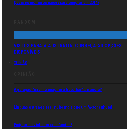
Quais os melhores países para emigrar em 2014?
RANDOM
VISTOS PARA A AUSTRÁLIA: CONHEÇA AS OPÇÕES
DISPONÍVEIS
OPINIÃO
OPINIÃO
A geração “não me imagino a trabalhar”… e agora?
Línguas estrangeiras: muito mais que um factor cultural
Emigrar: sozinho ou com família?