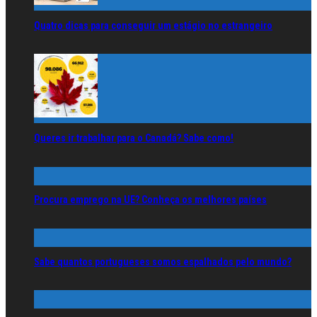
Quatro dicas para conseguir um estágio no estrangeiro
Queres ir trabalhar para o Canadá? Sabe como!
Procura emprego na UE? Conheça os melhores países
Sabe quantos portugueses somos espalhados pelo mundo?