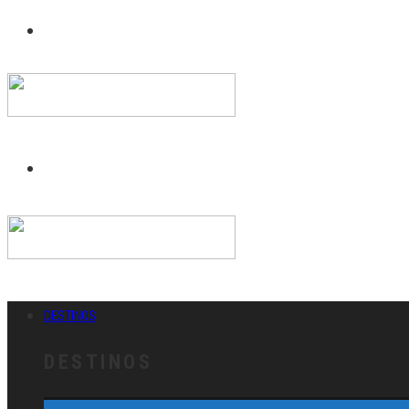
DESTINOS
DESTINOS