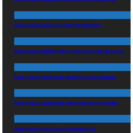
Emigrar para a Bélgica: um futuro na Gália Belga
Emigrar para a República Checa: viagem ao centro da Europa
Emigrar para o Reino Unido: em terras de sua majestade
Emigrar para o Luxemburgo: com destino ao Grão-Ducado
Emigrar para a França: a nossa segunda casa