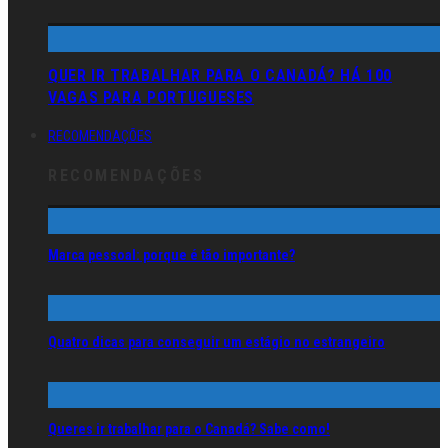
QUER IR TRABALHAR PARA O CANADÁ? HÁ 100
VAGAS PARA PORTUGUESES
RECOMENDAÇÕES
RECOMENDAÇÕES
Marca pessoal: porque é tão importante?
Quatro dicas para conseguir um estágio no estrangeiro
Queres ir trabalhar para o Canadá? Sabe como!