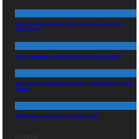
Queres trabalhar num dos melhores cruzeiros do mundo?
Candidata-te!
Feira de emprego na área da saúde em Lisboa e no Porto
Sessões de recrutamento da Ryanair no Porto, Lisboa e Ponta
Delgada
Qatar Airways a recrutar em Portugal em Abril
RANDOM