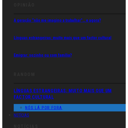
OPINIÃO
A geração “não me imagino a trabalhar”… e agora?
Línguas estrangeiras: muito mais que um factor cultural
Emigrar: sozinho ou com família?
RANDOM
LÍNGUAS ESTRANGEIRAS: MUITO MAIS QUE UM
FACTOR CULTURAL
NÓS LÁ POR FORA
NOTÍCIAS
NOTÍCIAS