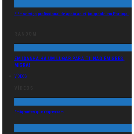
Ei! – serviço profissional de apoio ao e(i)migrante em Portugal
RANDOM
EM IDANHA HÁ UM LUGAR PARA TI: NÃO EMIGRES,
MIGRA!
VÍDEOS
VÍDEOS
Emigrantes que regressam