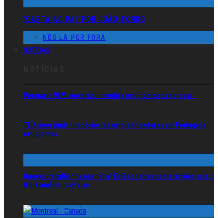
'CARTA AO PAI' POR JOÃO TORDO
NÓS LÁ POR FORA
NOTÍCIAS
NOTÍCIAS
Programa VEM: governo incentiva emigrantes a regressar
TEIA quer juntar negócios de empreendedores em Portugal e
emigrantes
Queres trabalhar na Austrália? Estão abertas as inscrições para o
Work and Holiday Visa