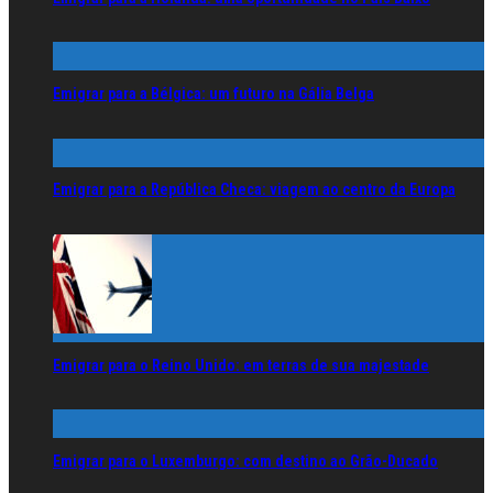
Emigrar para a Bélgica: um futuro na Gália Belga
Emigrar para a República Checa: viagem ao centro da Europa
Emigrar para o Reino Unido: em terras de sua majestade
Emigrar para o Luxemburgo: com destino ao Grão-Ducado