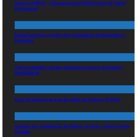
Careers in White – A Europa procura Profissionais de Saúde
Portugueses
Ryanair promove sessões de recrutamento em Novembro e
Dezembro
Queres trabalhar num dos melhores cruzeiros do mundo?
Candidata-te!
Feira de emprego na área da saúde em Lisboa e no Porto
Sessões de recrutamento da Ryanair no Porto, Lisboa e Ponta
Delgada