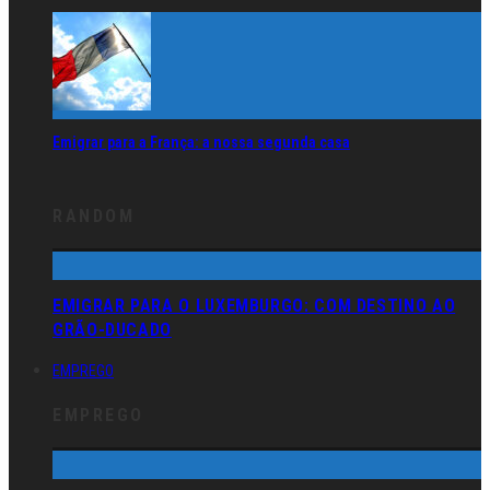
Emigrar para a França: a nossa segunda casa
RANDOM
EMIGRAR PARA O LUXEMBURGO: COM DESTINO AO
GRÃO-DUCADO
EMPREGO
EMPREGO