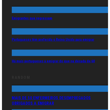
Emigrantes que regressam
Portugueses têm preferido o Reino Unido para emigrar
Há mais portugueses a emigrar do que na década de 60
RANDOM
MAIS DE 50 ENFERMEIROS DESEMPREGADOS
OBRIGADOS A EMIGRAR