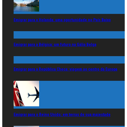
Emigrar para a Holanda: uma oportunidade no País Baixo
Emigrar para a Bélgica: um futuro na Gália Belga
Emigrar para a República Checa: viagem ao centro da Europa
Emigrar para o Reino Unido: em terras de sua majestade