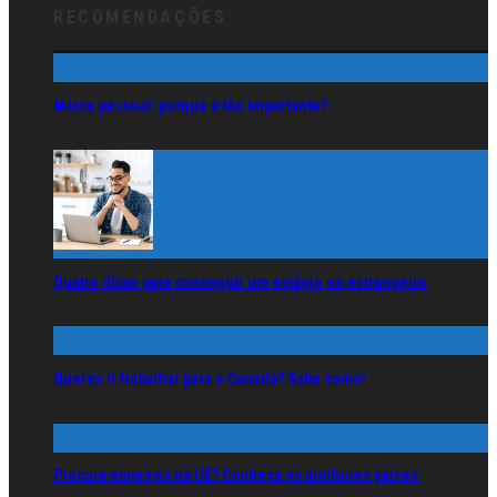
RECOMENDAÇÕES
Marca pessoal: porque é tão importante?
Quatro dicas para conseguir um estágio no estrangeiro
Queres ir trabalhar para o Canadá? Sabe como!
Procura emprego na UE? Conheça os melhores países