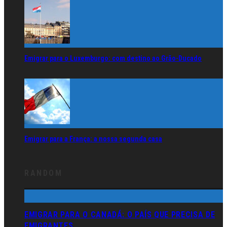
Emigrar para o Luxemburgo: com destino ao Grão-Ducado
Emigrar para a França: a nossa segunda casa
RANDOM
EMIGRAR PARA O CANADÁ: O PAÍS QUE PRECISA DE
EMIGRANTES