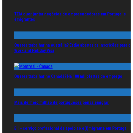
TEIA quer juntar negócios de empreendedores em Portugal e
emigrantes
Queres trabalhar na Austrália? Estão abertas as inscrições para o
Work and Holiday Visa
Queres trabalhar no Canadá? Há 100 mil ofertas de emprego
Mais de meio milhão de portugueses pensa emigrar
Ei! – serviço profissional de apoio ao e(i)migrante em Portugal