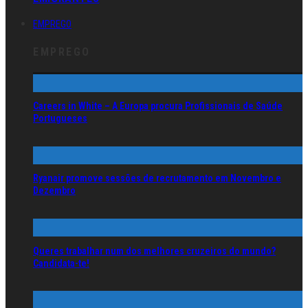
EMPREGO
EMPREGO
Careers in White – A Europa procura Profissionais de Saúde
Portugueses
Ryanair promove sessões de recrutamento em Novembro e
Dezembro
Queres trabalhar num dos melhores cruzeiros do mundo?
Candidata-te!