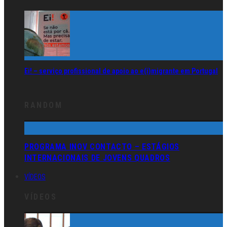
Ei! – serviço profissional de apoio ao e(i)migrante em Portugal
RANDOM
PROGRAMA INOV CONTACTO – ESTÁGIOS
INTERNACIONAIS DE JOVENS QUADROS
VÍDEOS
VÍDEOS