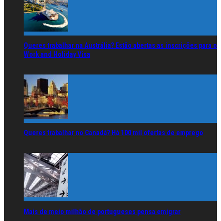
Queres trabalhar na Austrália? Estão abertas as inscrições para o
Work and Holiday Visa
Queres trabalhar no Canadá? Há 100 mil ofertas de emprego
Mais de meio milhão de portugueses pensa emigrar