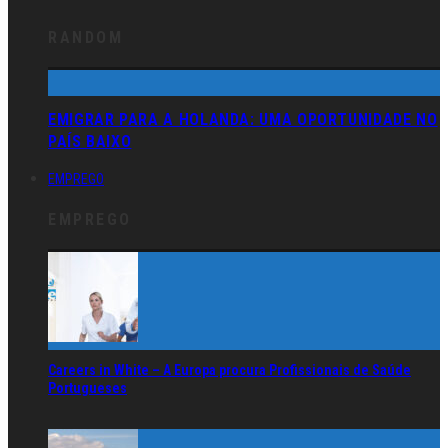
RANDOM
EMIGRAR PARA A HOLANDA: UMA OPORTUNIDADE NO
PAÍS BAIXO
EMPREGO
EMPREGO
Careers in White – A Europa procura Profissionais de Saúde
Portugueses