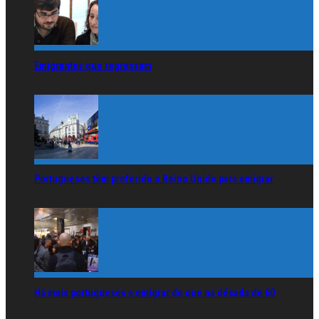
Emigrantes que regressam
Portugueses têm preferido o Reino Unido para emigrar
Há mais portugueses a emigrar do que na década de 60