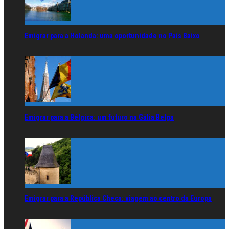
Emigrar para a Holanda: uma oportunidade no País Baixo
Emigrar para a Bélgica: um futuro na Gália Belga
Emigrar para a República Checa: viagem ao centro da Europa