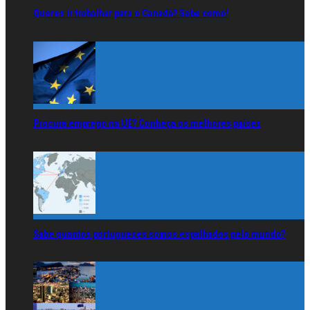
Queres ir trabalhar para o Canadá? Sabe como!
Procura emprego na UE? Conheça os melhores países
Sabe quantos portugueses somos espalhados pelo mundo?