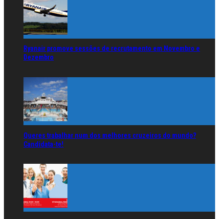
Ryanair promove sessões de recrutamento em Novembro e
Dezembro
Queres trabalhar num dos melhores cruzeiros do mundo?
Candidata-te!