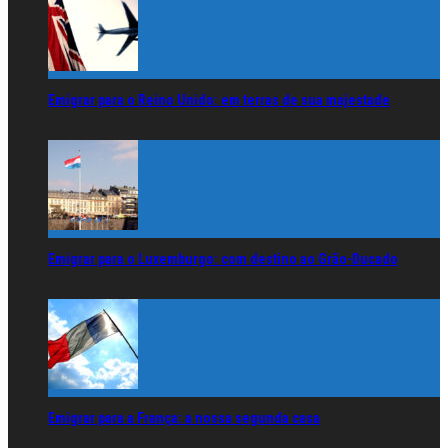
Emigrar para o Reino Unido: em terras de sua majestade
Emigrar para o Luxemburgo: com destino ao Grão-Ducado
Emigrar para a França: a nossa segunda casa