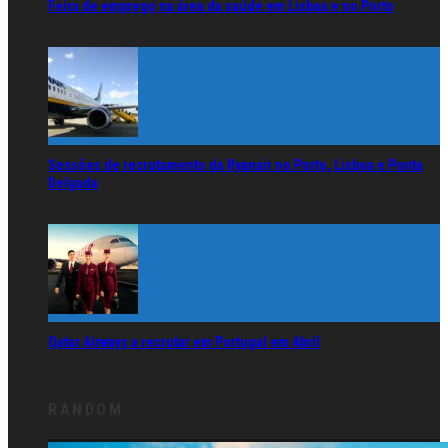
Feira de emprego na área da saúde em Lisboa e no Porto
Sessões de recrutamento da Ryanair no Porto, Lisboa e Ponta
Delgada
Qatar Airways a recrutar em Portugal em Abril
RANDOM