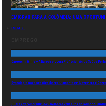
EMIGRAR PARA A COLÔMBIA: UMA OPORTUN
EMPREGO
EMPREGO
Careers in White – A Europa procura Profissionais de Saúde Por
Ryanair promove sessões de recrutamento em Novembro e Deze
Queres trabalhar num dos melhores cruzeiros do mundo? Candida