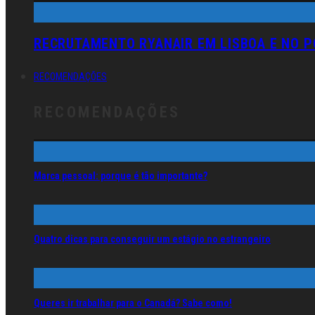
RECRUTAMENTO RYANAIR EM LISBOA E NO 
RECOMENDAÇÕES
RECOMENDAÇÕES
Marca pessoal: porque é tão importante?
Quatro dicas para conseguir um estágio no estrangeiro
Queres ir trabalhar para o Canadá? Sabe como!