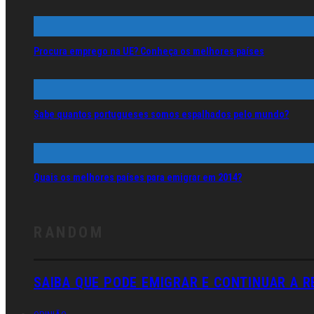
Procura emprego na UE? Conheça os melhores países
Sabe quantos portugueses somos espalhados pelo mundo?
Quais os melhores países para emigrar em 2014?
RANDOM
SAIBA QUE PODE EMIGRAR E CONTINUAR A 