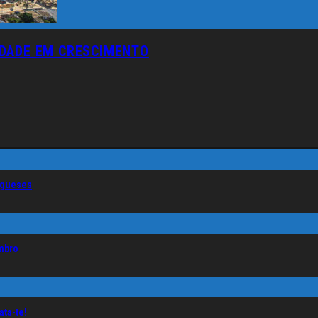
IDADE EM CRESCIMENTO
tugueses
mbro
ta-te!