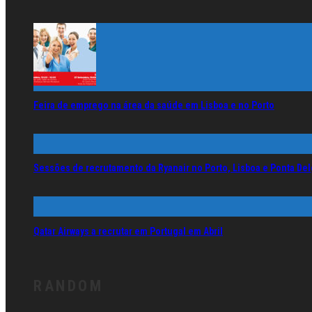
Feira de emprego na área da saúde em Lisboa e no Porto
Sessões de recrutamento da Ryanair no Porto, Lisboa e Ponta De
Qatar Airways a recrutar em Portugal em Abril
RANDOM