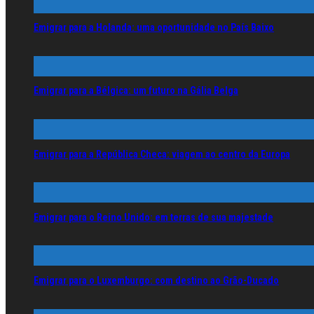
Emigrar para a Holanda: uma oportunidade no País Baixo
Emigrar para a Bélgica: um futuro na Gália Belga
Emigrar para a República Checa: viagem ao centro da Europa
Emigrar para o Reino Unido: em terras de sua majestade
Emigrar para o Luxemburgo: com destino ao Grão-Ducado