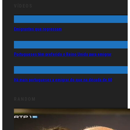
VÍDEOS
Emigrantes que regressam
Portugueses têm preferido o Reino Unido para emigrar
Há mais portugueses a emigrar do que na década de 60
RANDOM