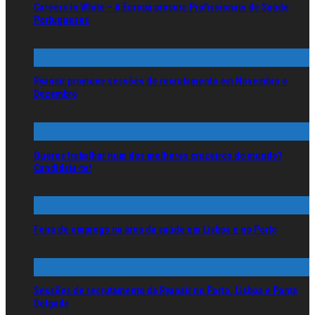
Careers in White – A Europa procura Profissionais de Saúde
Portugueses
Ryanair promove sessões de recrutamento em Novembro e
Dezembro
Queres trabalhar num dos melhores cruzeiros do mundo?
Candidata-te!
Feira de emprego na área da saúde em Lisboa e no Porto
Sessões de recrutamento da Ryanair no Porto, Lisboa e Ponta
Delgada