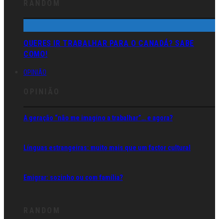
RANDOM
QUERES IR TRABALHAR PARA O CANADÁ? SABE
COMO!
OPINIÃO
OPINIÃO
A geração “não me imagino a trabalhar”… e agora?
Línguas estrangeiras: muito mais que um factor cultural
Emigrar: sozinho ou com família?
RANDOM