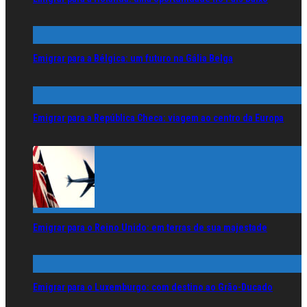
Emigrar para a Bélgica: um futuro na Gália Belga
Emigrar para a República Checa: viagem ao centro da Europa
Emigrar para o Reino Unido: em terras de sua majestade
Emigrar para o Luxemburgo: com destino ao Grão-Ducado