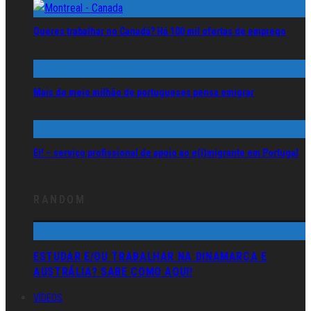
Queres trabalhar no Canadá? Há 100 mil ofertas de emprego
Mais de meio milhão de portugueses pensa emigrar
Ei! – serviço profissional de apoio ao e(i)migrante em Portugal
RANDOM
ESTUDAR E/OU TRABALHAR NA DINAMARCA E
AUSTRÁLIA? SABE COMO AQUI!
VÍDEOS