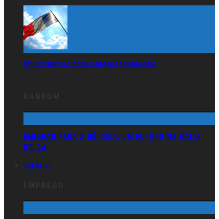
Emigrar para a França: a nossa segunda casa
RANDOM
EMIGRAR PARA A BÉLGICA: UM FUTURO NA GÁLIA
BELGA
EMPREGO
EMPREGO