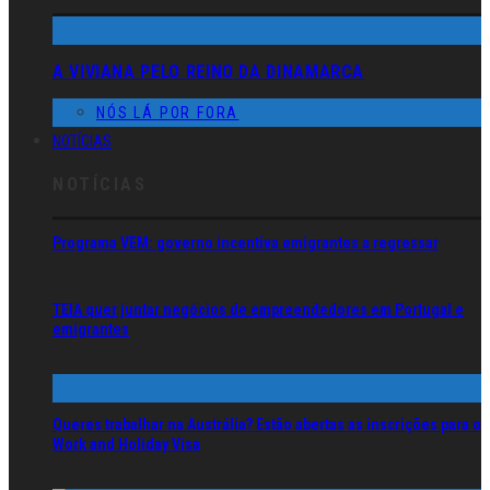
A VIVIANA PELO REINO DA DINAMARCA
NÓS LÁ POR FORA
NOTÍCIAS
NOTÍCIAS
Programa VEM: governo incentiva emigrantes a regressar
TEIA quer juntar negócios de empreendedores em Portugal e
emigrantes
Queres trabalhar na Austrália? Estão abertas as inscrições para o
Work and Holiday Visa