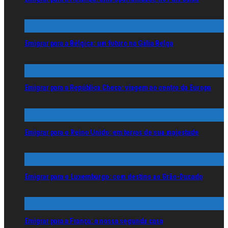
Emigrar para a Bélgica: um futuro na Gália Belga
Emigrar para a República Checa: viagem ao centro da Europa
Emigrar para o Reino Unido: em terras de sua majestade
Emigrar para o Luxemburgo: com destino ao Grão-Ducado
Emigrar para a França: a nossa segunda casa