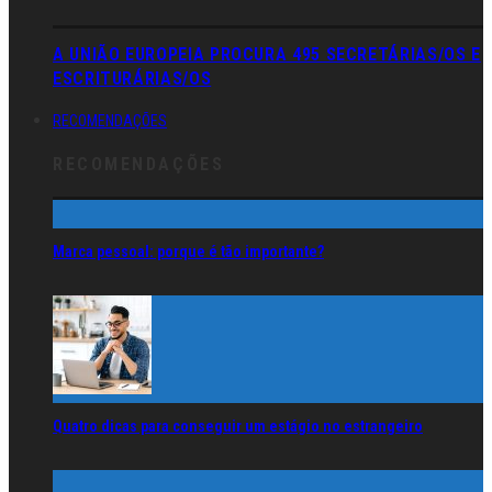
A UNIÃO EUROPEIA PROCURA 495 SECRETÁRIAS/OS E
ESCRITURÁRIAS/OS
RECOMENDAÇÕES
RECOMENDAÇÕES
Marca pessoal: porque é tão importante?
Quatro dicas para conseguir um estágio no estrangeiro