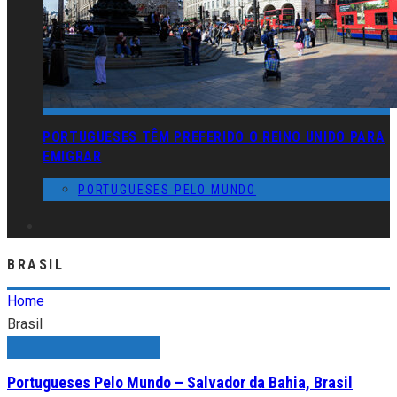
PORTUGUESES TÊM PREFERIDO O REINO UNIDO PARA
EMIGRAR
PORTUGUESES PELO MUNDO
BRASIL
Home
Brasil
Portugueses Pelo Mundo – Salvador da Bahia, Brasil