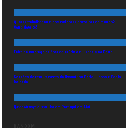
Queres trabalhar num dos melhores cruzeiros do mundo?
Candidata-te!
Feira de emprego na área da saúde em Lisboa e no Porto
Sessões de recrutamento da Ryanair no Porto, Lisboa e Ponta
Delgada
Qatar Airways a recrutar em Portugal em Abril
RANDOM