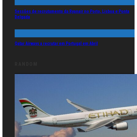
Sessões de recrutamento da Ryanair no Porto, Lisboa e Ponta
Delgada
Qatar Airways a recrutar em Portugal em Abril
RANDOM