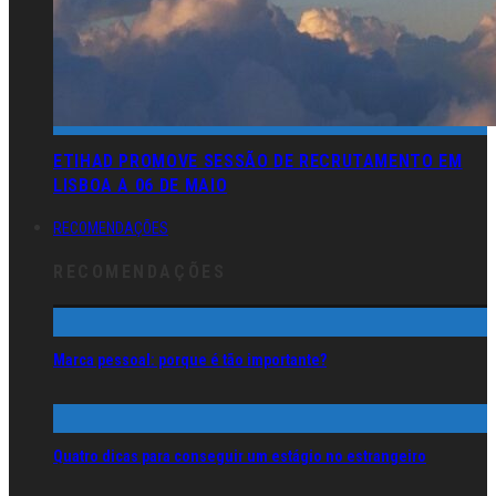
ETIHAD PROMOVE SESSÃO DE RECRUTAMENTO EM
LISBOA A 06 DE MAIO
RECOMENDAÇÕES
RECOMENDAÇÕES
Marca pessoal: porque é tão importante?
Quatro dicas para conseguir um estágio no estrangeiro