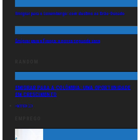
Emigrar para o Luxemburgo: com destino ao Grão-Ducado
Emigrar para a França: a nossa segunda casa
RANDOM
EMIGRAR PARA A COLÔMBIA: UMA OPORTUNIDADE
EM CRESCIMENTO
EMPREGO
EMPREGO