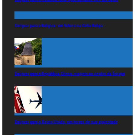
Emigrar para a Bélgica: um futuro na Gália Belga
Emigrar para a República Checa: viagem ao centro da Europa
Emigrar para o Reino Unido: em terras de sua majestade