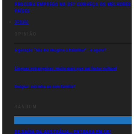
PROCURA EMPREGO NA UE? CONHEÇA OS MELHORES
PAÍSES
OPINIÃO
OPINIÃO
A geração “não me imagino a trabalhar”… e agora?
Línguas estrangeiras: muito mais que um factor cultural
Emigrar: sozinho ou com família?
RANDOM
DE SAÍDA DA AUSTRÁLIA… ENTRADA EM UK!