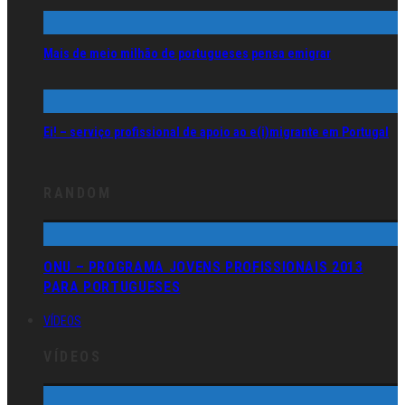
Mais de meio milhão de portugueses pensa emigrar
Ei! – serviço profissional de apoio ao e(i)migrante em Portugal
RANDOM
ONU – PROGRAMA JOVENS PROFISSIONAIS 2013
PARA PORTUGUESES
VÍDEOS
VÍDEOS