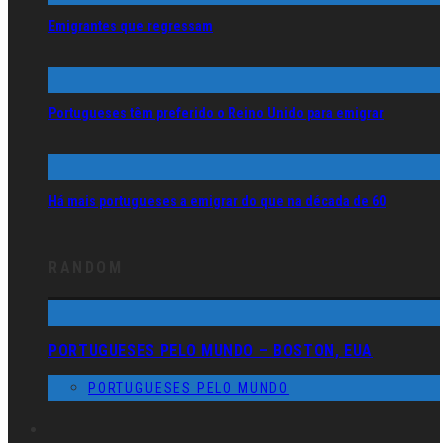
Emigrantes que regressam
Portugueses têm preferido o Reino Unido para emigrar
Há mais portugueses a emigrar do que na década de 60
RANDOM
PORTUGUESES PELO MUNDO – BOSTON, EUA
PORTUGUESES PELO MUNDO