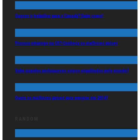
Queres ir trabalhar para o Canadá? Sabe como!
Procura emprego na UE? Conheça os melhores países
Sabe quantos portugueses somos espalhados pelo mundo?
Quais os melhores países para emigrar em 2014?
RANDOM