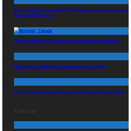
Queres trabalhar na Austrália? Estão abertas as inscrições para o
Work and Holiday Visa
Queres trabalhar no Canadá? Há 100 mil ofertas de emprego
Mais de meio milhão de portugueses pensa emigrar
Ei! – serviço profissional de apoio ao e(i)migrante em Portugal
RANDOM