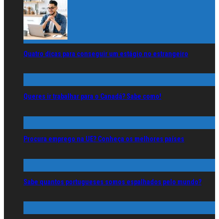
Quatro dicas para conseguir um estágio no estrangeiro
Queres ir trabalhar para o Canadá? Sabe como!
Procura emprego na UE? Conheça os melhores países
Sabe quantos portugueses somos espalhados pelo mundo?