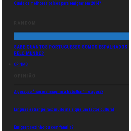
Quais os melhores países para emigrar em 2014?
RANDOM
SABE QUANTOS PORTUGUESES SOMOS ESPALHADOS
PELO MUNDO?
OPINIÃO
OPINIÃO
A geração “não me imagino a trabalhar”… e agora?
Línguas estrangeiras: muito mais que um factor cultural
Emigrar: sozinho ou com família?