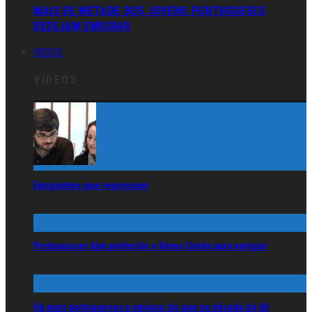
MAIS DE METADE DOS JOVENS PORTUGUESES
DESEJAM EMIGRAR
VÍDEOS
VÍDEOS
Emigrantes que regressam
Portugueses têm preferido o Reino Unido para emigrar
Há mais portugueses a emigrar do que na década de 60