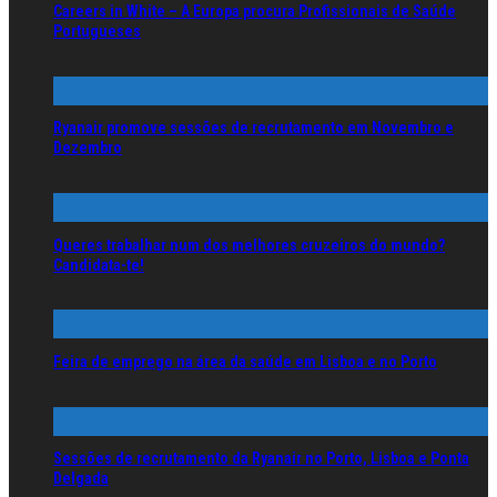
Careers in White – A Europa procura Profissionais de Saúde
Portugueses
Ryanair promove sessões de recrutamento em Novembro e
Dezembro
Queres trabalhar num dos melhores cruzeiros do mundo?
Candidata-te!
Feira de emprego na área da saúde em Lisboa e no Porto
Sessões de recrutamento da Ryanair no Porto, Lisboa e Ponta
Delgada