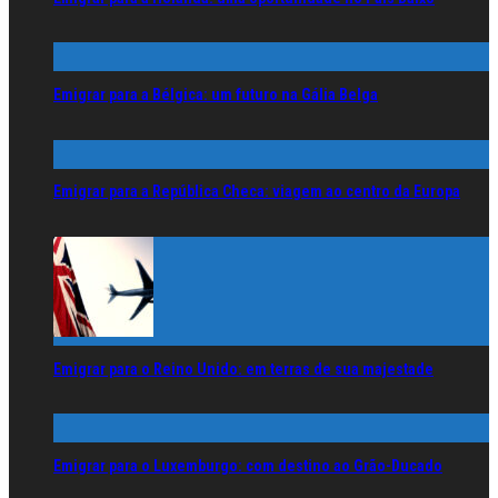
Emigrar para a Bélgica: um futuro na Gália Belga
Emigrar para a República Checa: viagem ao centro da Europa
Emigrar para o Reino Unido: em terras de sua majestade
Emigrar para o Luxemburgo: com destino ao Grão-Ducado