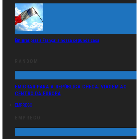
Emigrar para a França: a nossa segunda casa
RANDOM
EMIGRAR PARA A REPÚBLICA CHECA: VIAGEM AO
CENTRO DA EUROPA
EMPREGO
EMPREGO