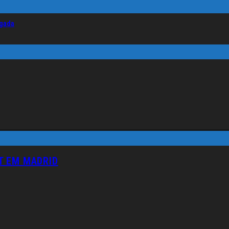
lgada
T EM MADRID