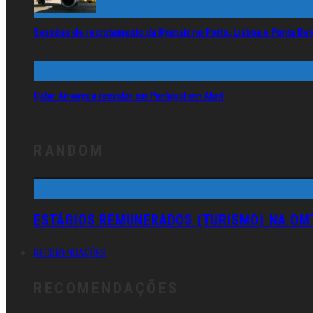
Sessões de recrutamento da Ryanair no Porto, Lisboa e Ponta De
Qatar Airways a recrutar em Portugal em Abril
RANDOM
ESTÁGIOS REMUNERADOS (TURISMO) NA OM
RECOMENDAÇÕES
RECOMENDAÇÕES