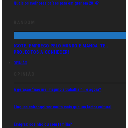
Quais os melhores países para emigrar em 2014?
RANDOM
ICOTE, EMPREGO PELO MUNDO E MANDA-TE…
PROJECTOS A CONHECER!
OPINIÃO
OPINIÃO
A geração “não me imagino a trabalhar”… e agora?
Línguas estrangeiras: muito mais que um factor cultural
Emigrar: sozinho ou com família?