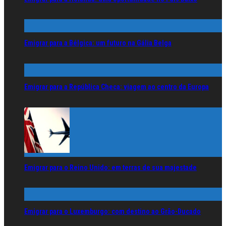
Emigrar para a Bélgica: um futuro na Gália Belga
Emigrar para a República Checa: viagem ao centro da Europa
Emigrar para o Reino Unido: em terras de sua majestade
Emigrar para o Luxemburgo: com destino ao Grão-Ducado