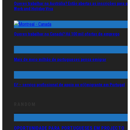
Queres trabalhar na Austrália? Estão abertas as inscrições para o
Work and Holiday Visa
Queres trabalhar no Canadá? Há 100 mil ofertas de emprego
Mais de meio milhão de portugueses pensa emigrar
Ei! – serviço profissional de apoio ao e(i)migrante em Portugal
RANDOM
OPORTUNIDADE PARA PORTUGUESES EM PROJECTO