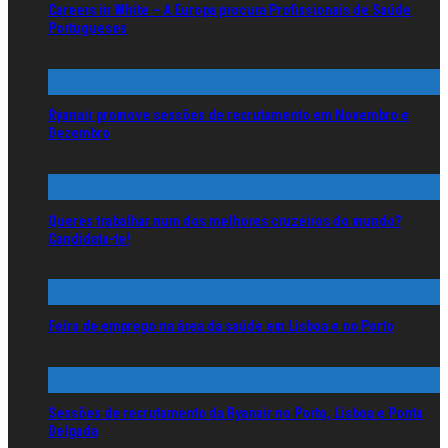
Careers in White – A Europa procura Profissionais de Saúde
Portugueses
Ryanair promove sessões de recrutamento em Novembro e
Dezembro
Queres trabalhar num dos melhores cruzeiros do mundo?
Candidata-te!
Feira de emprego na área da saúde em Lisboa e no Porto
Sessões de recrutamento da Ryanair no Porto, Lisboa e Ponta
Delgada