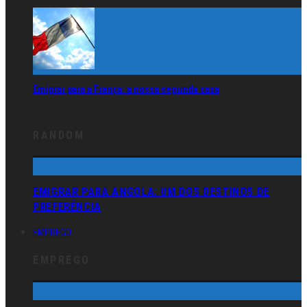
Emigrar para a França: a nossa segunda casa
RANDOM
EMIGRAR PARA ANGOLA: UM DOS DESTINOS DE
PREFERÊNCIA
EMPREGO
EMPREGO