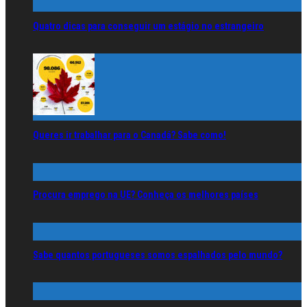
Quatro dicas para conseguir um estágio no estrangeiro
Queres ir trabalhar para o Canadá? Sabe como!
Procura emprego na UE? Conheça os melhores países
Sabe quantos portugueses somos espalhados pelo mundo?