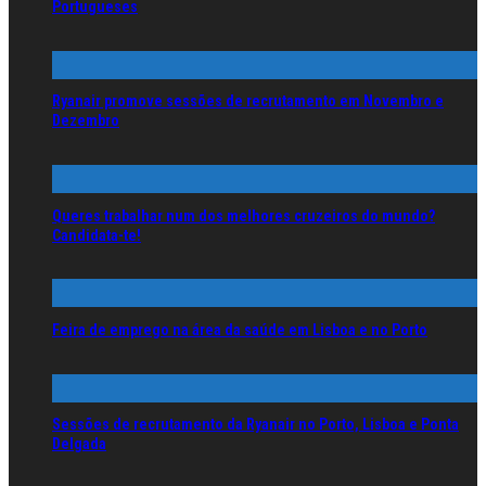
Portugueses
Ryanair promove sessões de recrutamento em Novembro e
Dezembro
Queres trabalhar num dos melhores cruzeiros do mundo?
Candidata-te!
Feira de emprego na área da saúde em Lisboa e no Porto
Sessões de recrutamento da Ryanair no Porto, Lisboa e Ponta
Delgada