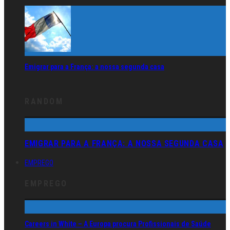
Emigrar para a França: a nossa segunda casa
RANDOM
EMIGRAR PARA A FRANÇA: A NOSSA SEGUNDA CASA
EMPREGO
EMPREGO
Careers in White – A Europa procura Profissionais de Saúde