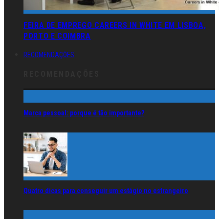
FEIRA DE EMPREGO CAREERS IN WHITE EM LISBOA,
PORTO E COIMBRA
RECOMENDAÇÕES
RECOMENDAÇÕES
Marca pessoal: porque é tão importante?
Quatro dicas para conseguir um estágio no estrangeiro