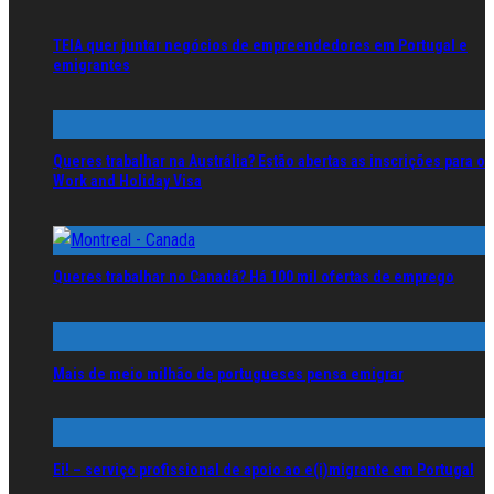
TEIA quer juntar negócios de empreendedores em Portugal e
emigrantes
Queres trabalhar na Austrália? Estão abertas as inscrições para o
Work and Holiday Visa
Queres trabalhar no Canadá? Há 100 mil ofertas de emprego
Mais de meio milhão de portugueses pensa emigrar
Ei! – serviço profissional de apoio ao e(i)migrante em Portugal