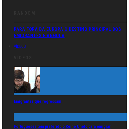
RANDOM
PARA FORA DA EUROPA O DESTINO PRINCIPAL DOS
EMIGRANTES É ANGOLA
VÍDEOS
VÍDEOS
Emigrantes que regressam
Portugueses têm preferido o Reino Unido para emigrar