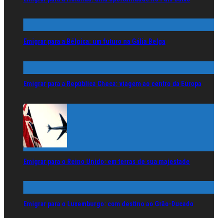
Emigrar para a Bélgica: um futuro na Gália Belga
Emigrar para a República Checa: viagem ao centro da Europa
Emigrar para o Reino Unido: em terras de sua majestade
Emigrar para o Luxemburgo: com destino ao Grão-Ducado