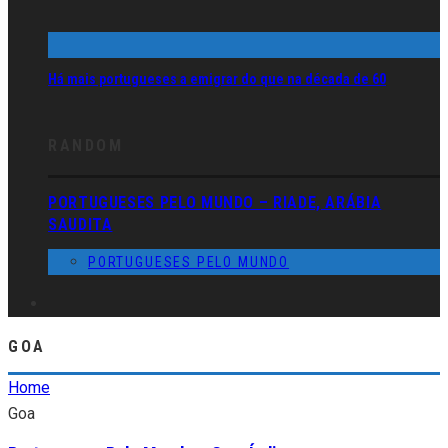
Há mais portugueses a emigrar do que na década de 60
RANDOM
PORTUGUESES PELO MUNDO – RIADE, ARÁBIA
SAUDITA
PORTUGUESES PELO MUNDO
GOA
Home
Goa