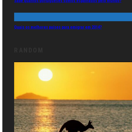
Sabe quantos portugueses somos espalhados pelo mundo?
Quais os melhores países para emigrar em 2014?
RANDOM