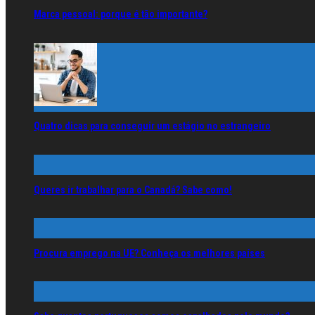
Marca pessoal: porque é tão importante?
Quatro dicas para conseguir um estágio no estrangeiro
Queres ir trabalhar para o Canadá? Sabe como!
Procura emprego na UE? Conheça os melhores países