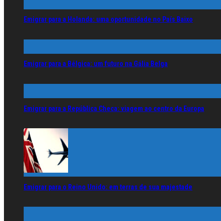
Emigrar para a Holanda: uma oportunidade no País Baixo
Emigrar para a Bélgica: um futuro na Gália Belga
Emigrar para a República Checa: viagem ao centro da Europa
Emigrar para o Reino Unido: em terras de sua majestade