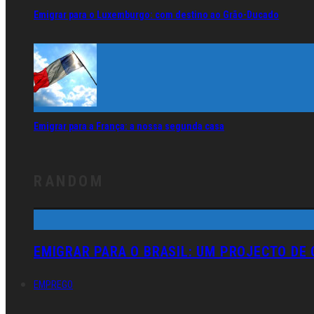
Emigrar para o Luxemburgo: com destino ao Grão-Ducado
Emigrar para a França: a nossa segunda casa
RANDOM
EMIGRAR PARA O BRASIL: UM PROJECTO DE
EMPREGO