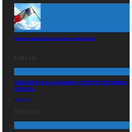
Emigrar para a França: a nossa segunda casa
RANDOM
EMIGRAR PARA A ALEMANHA: O MOTOR ECONÓMICO
EUROPEU
EMPREGO
EMPREGO