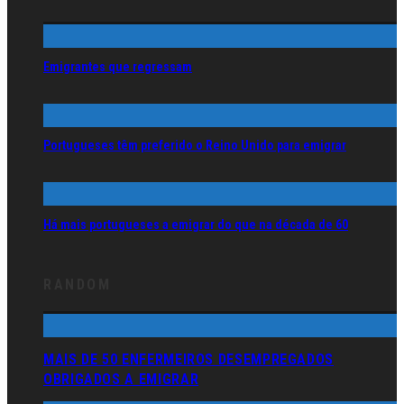
Emigrantes que regressam
Portugueses têm preferido o Reino Unido para emigrar
Há mais portugueses a emigrar do que na década de 60
RANDOM
MAIS DE 50 ENFERMEIROS DESEMPREGADOS
OBRIGADOS A EMIGRAR