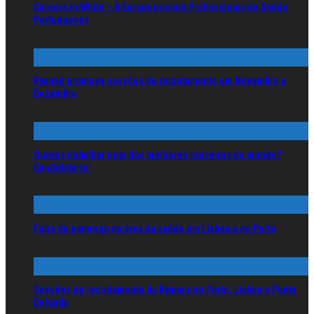
Careers in White – A Europa procura Profissionais de Saúde
Portugueses
Ryanair promove sessões de recrutamento em Novembro e
Dezembro
Queres trabalhar num dos melhores cruzeiros do mundo?
Candidata-te!
Feira de emprego na área da saúde em Lisboa e no Porto
Sessões de recrutamento da Ryanair no Porto, Lisboa e Ponta
Delgada