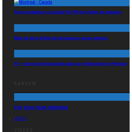
Queres trabalhar no Canadá? Há 100 mil ofertas de emprego
Mais de meio milhão de portugueses pensa emigrar
Ei! – serviço profissional de apoio ao e(i)migrante em Portugal
RANDOM
FUI! GUIA PARA EMIGRAR
VÍDEOS
VÍDEOS