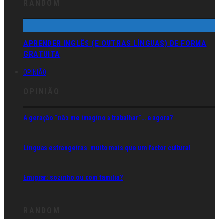
RANDOM
APRENDER INGLÊS (E OUTRAS LÍNGUAS) DE FORMA
GRATUITA
OPINIÃO
OPINIÃO
A geração “não me imagino a trabalhar”… e agora?
Línguas estrangeiras: muito mais que um factor cultural
Emigrar: sozinho ou com família?
RANDOM