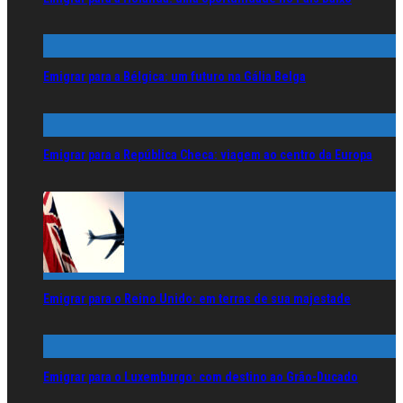
Emigrar para a Bélgica: um futuro na Gália Belga
Emigrar para a República Checa: viagem ao centro da Europa
Emigrar para o Reino Unido: em terras de sua majestade
Emigrar para o Luxemburgo: com destino ao Grão-Ducado