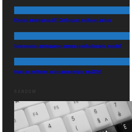
Procura emprego na UE? Conheça os melhores países
Sabe quantos portugueses somos espalhados pelo mundo?
Quais os melhores países para emigrar em 2014?
RANDOM