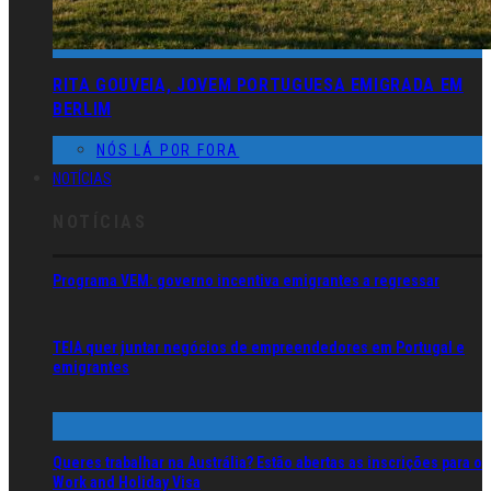
RITA GOUVEIA, JOVEM PORTUGUESA EMIGRADA EM
BERLIM
NÓS LÁ POR FORA
NOTÍCIAS
NOTÍCIAS
Programa VEM: governo incentiva emigrantes a regressar
TEIA quer juntar negócios de empreendedores em Portugal e
emigrantes
Queres trabalhar na Austrália? Estão abertas as inscrições para o
Work and Holiday Visa