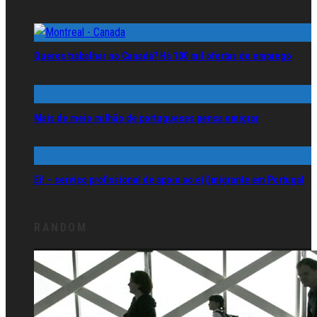
Queres trabalhar no Canadá? Há 100 mil ofertas de emprego
Mais de meio milhão de portugueses pensa emigrar
Ei! – serviço profissional de apoio ao e(i)migrante em Portugal
RANDOM