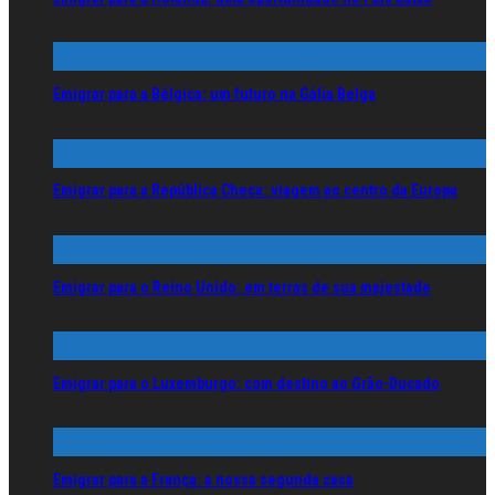
Emigrar para a Bélgica: um futuro na Gália Belga
Emigrar para a República Checa: viagem ao centro da Europa
Emigrar para o Reino Unido: em terras de sua majestade
Emigrar para o Luxemburgo: com destino ao Grão-Ducado
Emigrar para a França: a nossa segunda casa