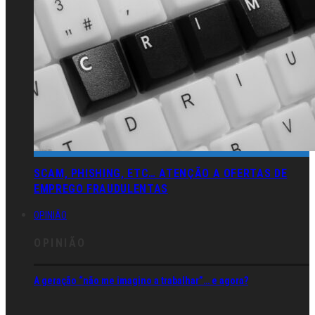
SCAM, PHISHING, ETC… ATENÇÃO A OFERTAS DE
EMPREGO FRAUDULENTAS
OPINIÃO
OPINIÃO
A geração “não me imagino a trabalhar”… e agora?