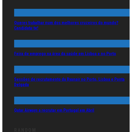
Queres trabalhar num dos melhores cruzeiros do mundo?
Candidata-te!
Feira de emprego na área da saúde em Lisboa e no Porto
Sessões de recrutamento da Ryanair no Porto, Lisboa e Ponta
Delgada
Qatar Airways a recrutar em Portugal em Abril
RANDOM