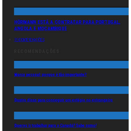
HÖRMANN ESTÁ A CONTRATAR PARA PORTUGAL,
ANGOLA E MOÇAMBIQUE
RECOMENDAÇÕES
RECOMENDAÇÕES
Marca pessoal: porque é tão importante?
Quatro dicas para conseguir um estágio no estrangeiro
Queres ir trabalhar para o Canadá? Sabe como!