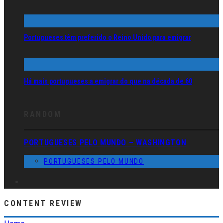
Portugueses têm preferido o Reino Unido para emigrar
Há mais portugueses a emigrar do que na década de 60
RANDOM
PORTUGUESES PELO MUNDO – WASHINGTON
PORTUGUESES PELO MUNDO
CONTENT REVIEW