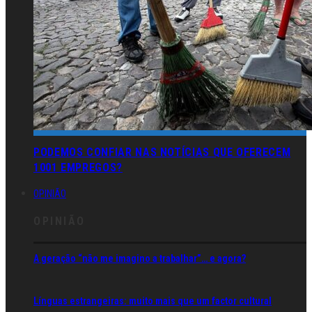
PODEMOS CONFIAR NAS NOTÍCIAS QUE OFERECEM
1001 EMPREGOS?
OPINIÃO
OPINIÃO
A geração “não me imagino a trabalhar”… e agora?
Línguas estrangeiras: muito mais que um factor cultural