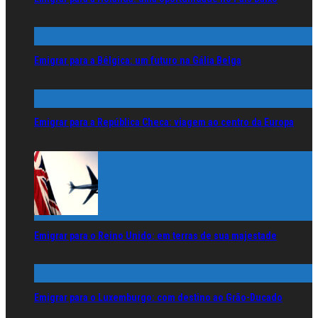
Emigrar para a Bélgica: um futuro na Gália Belga
Emigrar para a República Checa: viagem ao centro da Europa
Emigrar para o Reino Unido: em terras de sua majestade
Emigrar para o Luxemburgo: com destino ao Grão-Ducado