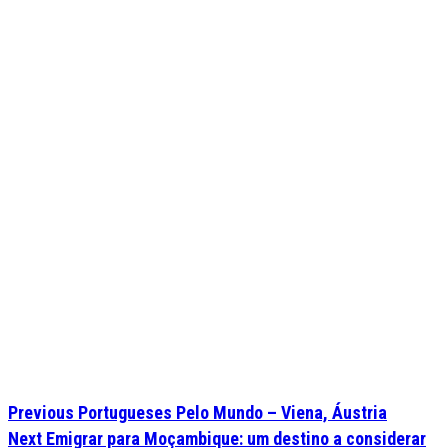
Previous
Portugueses Pelo Mundo – Viena, Áustria
Next
Emigrar para Moçambique: um destino a considerar