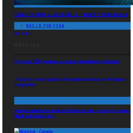
COMO IR PARA A AUSTRÁLIA – VIVER E TRABALHAR
NÓS LÁ POR FORA
NOTÍCIAS
NOTÍCIAS
Programa VEM: governo incentiva emigrantes a regressar
TEIA quer juntar negócios de empreendedores em Portugal e
emigrantes
Queres trabalhar na Austrália? Estão abertas as inscrições para o
Work and Holiday Visa