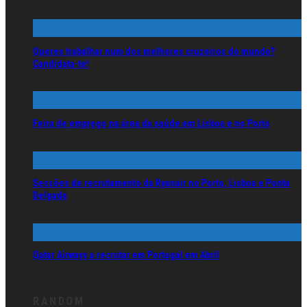
Queres trabalhar num dos melhores cruzeiros do mundo?
Candidata-te!
Feira de emprego na área da saúde em Lisboa e no Porto
Sessões de recrutamento da Ryanair no Porto, Lisboa e Ponta
Delgada
Qatar Airways a recrutar em Portugal em Abril
RANDOM