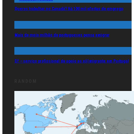
Queres trabalhar no Canadá? Há 100 mil ofertas de emprego
Mais de meio milhão de portugueses pensa emigrar
Ei! – serviço profissional de apoio ao e(i)migrante em Portugal
RANDOM