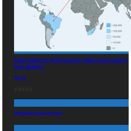
SABE QUANTOS PORTUGUESES SOMOS ESPALHADOS
PELO MUNDO?
VÍDEOS
VÍDEOS
Emigrantes que regressam