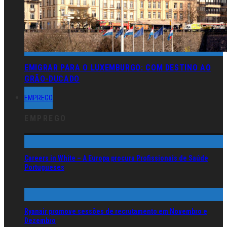
EMIGRAR PARA O LUXEMBURGO: COM DESTINO AO
GRÃO-DUCADO
EMPREGO
EMPREGO
Careers in White – A Europa procura Profissionais de Saúde
Portugueses
Ryanair promove sessões de recrutamento em Novembro e
Dezembro