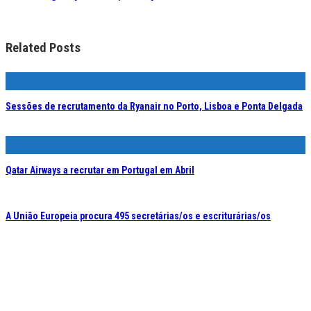
Related Posts
Sessões de recrutamento da Ryanair no Porto, Lisboa e Ponta Delgada
Qatar Airways a recrutar em Portugal em Abril
A União Europeia procura 495 secretárias/os e escriturárias/os
Queres ir trabalhar para o Canadá? Sabe como!