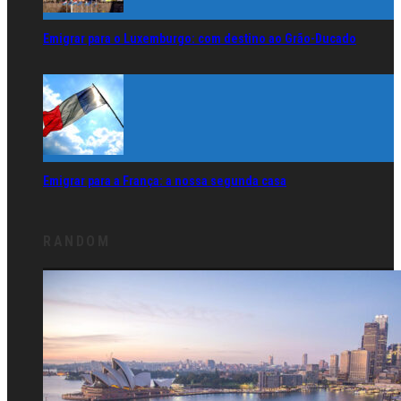
Emigrar para o Luxemburgo: com destino ao Grão-Ducado
Emigrar para a França: a nossa segunda casa
RANDOM