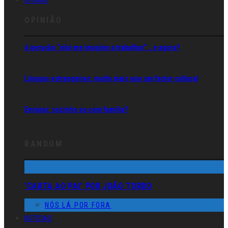
OPINIÃO
OPINIÃO
A geração “não me imagino a trabalhar”… e agora?
Línguas estrangeiras: muito mais que um factor cultural
Emigrar: sozinho ou com família?
RANDOM
'CARTA AO PAI' POR JOÃO TORDO
NÓS LÁ POR FORA
NOTÍCIAS