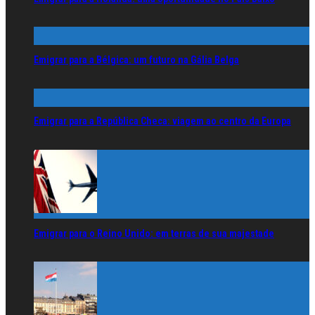
Emigrar para a Bélgica: um futuro na Gália Belga
Emigrar para a República Checa: viagem ao centro da Europa
Emigrar para o Reino Unido: em terras de sua majestade