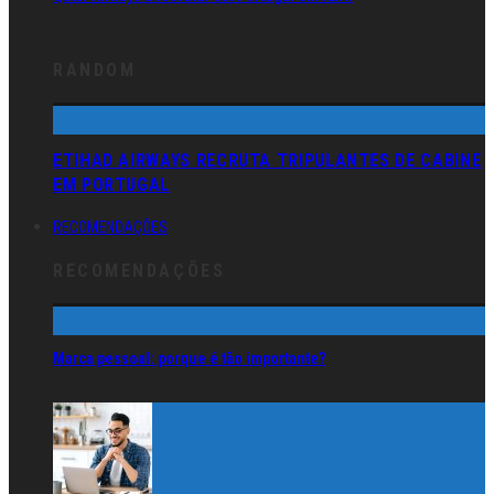
RANDOM
ETIHAD AIRWAYS RECRUTA TRIPULANTES DE CABINE
EM PORTUGAL
RECOMENDAÇÕES
RECOMENDAÇÕES
Marca pessoal: porque é tão importante?