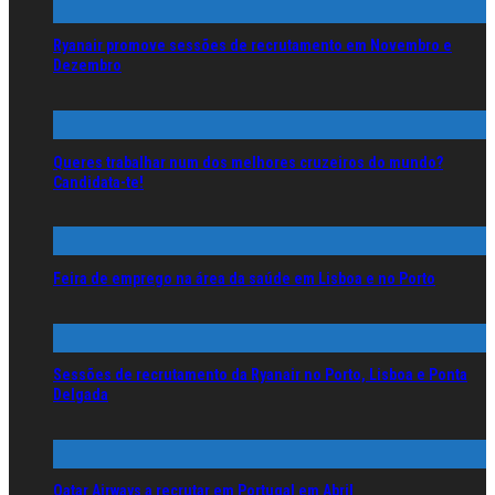
Ryanair promove sessões de recrutamento em Novembro e
Dezembro
Queres trabalhar num dos melhores cruzeiros do mundo?
Candidata-te!
Feira de emprego na área da saúde em Lisboa e no Porto
Sessões de recrutamento da Ryanair no Porto, Lisboa e Ponta
Delgada
Qatar Airways a recrutar em Portugal em Abril