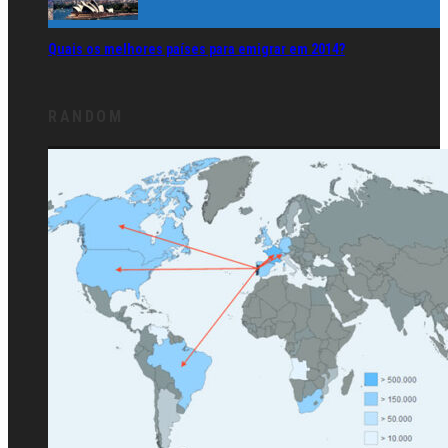
Quais os melhores países para emigrar em 2014?
RANDOM