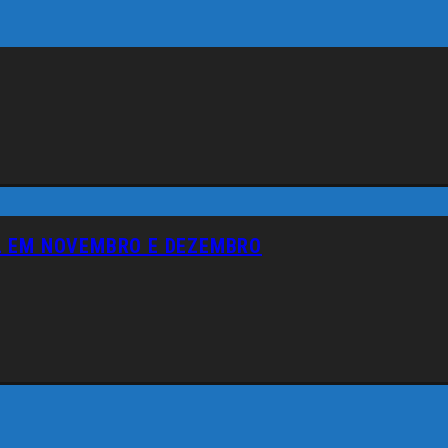
L EM NOVEMBRO E DEZEMBRO