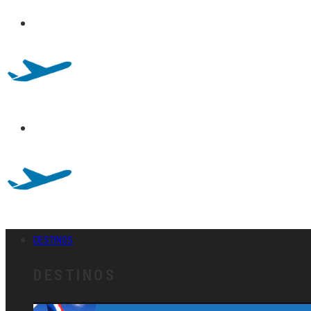
DESTINOS
DESTINOS