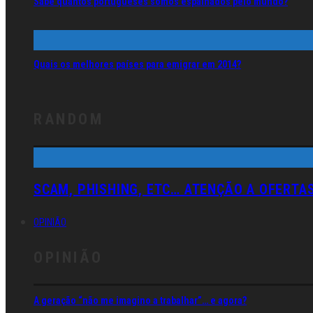
Sabe quantos portugueses somos espalhados pelo mundo?
Quais os melhores países para emigrar em 2014?
RANDOM
SCAM, PHISHING, ETC… ATENÇÃO A OFERTA
OPINIÃO
OPINIÃO
A geração “não me imagino a trabalhar”… e agora?