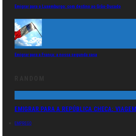
Emigrar para o Luxemburgo: com destino ao Grão-Ducado
Emigrar para a França: a nossa segunda casa
RANDOM
EMIGRAR PARA A REPÚBLICA CHECA: VIAGE
EMPREGO