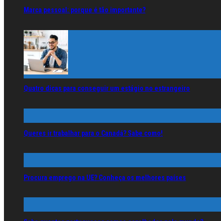
Marca pessoal: porque é tão importante?
Quatro dicas para conseguir um estágio no estrangeiro
Queres ir trabalhar para o Canadá? Sabe como!
Procura emprego na UE? Conheça os melhores países