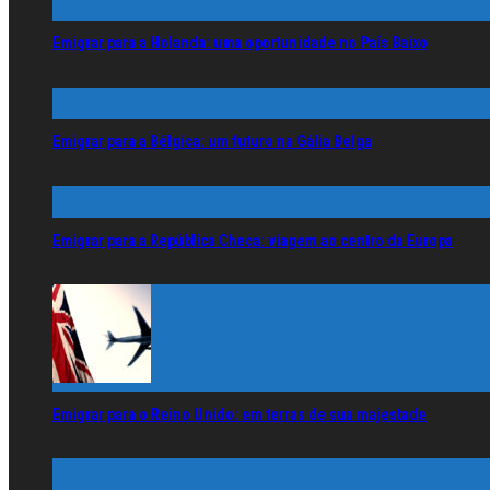
Emigrar para a Holanda: uma oportunidade no País Baixo
Emigrar para a Bélgica: um futuro na Gália Belga
Emigrar para a República Checa: viagem ao centro da Europa
Emigrar para o Reino Unido: em terras de sua majestade