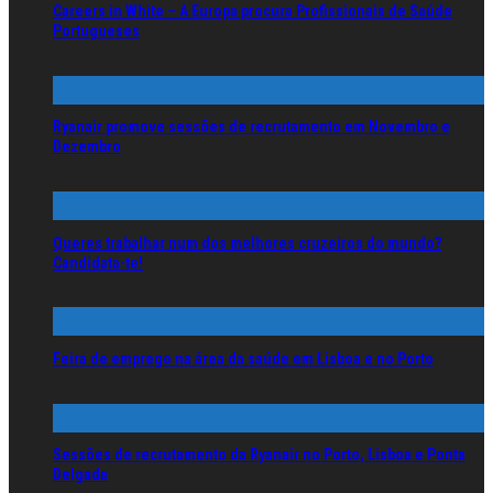
Careers in White – A Europa procura Profissionais de Saúde
Portugueses
Ryanair promove sessões de recrutamento em Novembro e
Dezembro
Queres trabalhar num dos melhores cruzeiros do mundo?
Candidata-te!
Feira de emprego na área da saúde em Lisboa e no Porto
Sessões de recrutamento da Ryanair no Porto, Lisboa e Ponta
Delgada