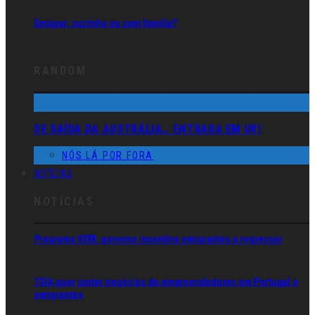
Emigrar: sozinho ou com família?
RANDOM
DE SAÍDA DA AUSTRÁLIA… ENTRADA EM UK!
NÓS LÁ POR FORA
NOTÍCIAS
NOTÍCIAS
Programa VEM: governo incentiva emigrantes a regressar
TEIA quer juntar negócios de empreendedores em Portugal e
emigrantes