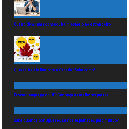
Quatro dicas para conseguir um estágio no estrangeiro
Queres ir trabalhar para o Canadá? Sabe como!
Procura emprego na UE? Conheça os melhores países
Sabe quantos portugueses somos espalhados pelo mundo?