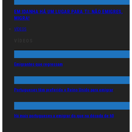
EM IDANHA HÁ UM LUGAR PARA TI: NÃO EMIGRES,
MIGRA!
VÍDEOS
VÍDEOS
Emigrantes que regressam
Portugueses têm preferido o Reino Unido para emigrar
Há mais portugueses a emigrar do que na década de 60