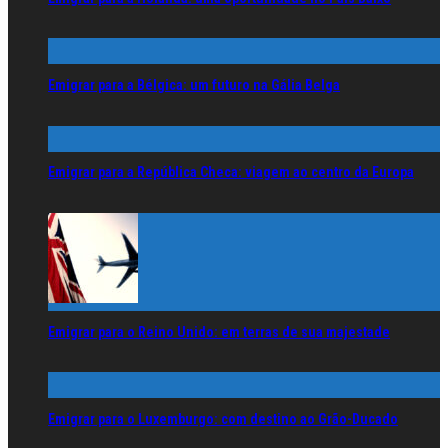
Emigrar para a Bélgica: um futuro na Gália Belga
Emigrar para a República Checa: viagem ao centro da Europa
Emigrar para o Reino Unido: em terras de sua majestade
Emigrar para o Luxemburgo: com destino ao Grão-Ducado