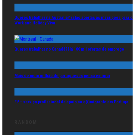
Queres trabalhar na Austrália? Estão abertas as inscrições para o
Work and Holiday Visa
Queres trabalhar no Canadá? Há 100 mil ofertas de emprego
Mais de meio milhão de portugueses pensa emigrar
Ei! – serviço profissional de apoio ao e(i)migrante em Portugal
RANDOM