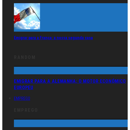
Emigrar para a França: a nossa segunda casa
RANDOM
EMIGRAR PARA A ALEMANHA: O MOTOR ECONÓMICO
EUROPEU
EMPREGO
EMPREGO