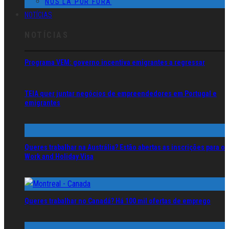
NÓS LÁ POR FORA
NOTÍCIAS
NOTÍCIAS
Programa VEM: governo incentiva emigrantes a regressar
TEIA quer juntar negócios de empreendedores em Portugal e
emigrantes
Queres trabalhar na Austrália? Estão abertas as inscrições para o
Work and Holiday Visa
Queres trabalhar no Canadá? Há 100 mil ofertas de emprego