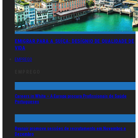
EMIGRAR PARA A SUÍÇA: DESÍGNIO DE QUALIDADE DE
VIDA
EMPREGO
EMPREGO
Careers in White – A Europa procura Profissionais de Saúde
Portugueses
Ryanair promove sessões de recrutamento em Novembro e
Dezembro