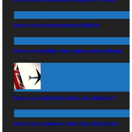
Emigrar para a Bélgica: um futuro na Gália Belga
Emigrar para a República Checa: viagem ao centro da Europa
Emigrar para o Reino Unido: em terras de sua majestade
Emigrar para o Luxemburgo: com destino ao Grão-Ducado