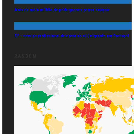
Mais de meio milhão de portugueses pensa emigrar
Ei! – serviço profissional de apoio ao e(i)migrante em Portugal
RANDOM