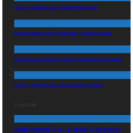
Queres ir trabalhar para o Canadá? Sabe como!
Procura emprego na UE? Conheça os melhores países
Sabe quantos portugueses somos espalhados pelo mundo?
Quais os melhores países para emigrar em 2014?
RANDOM
SCAM, PHISHING, ETC… ATENÇÃO A OFERTAS DE