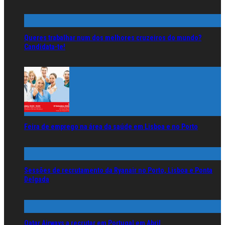
Queres trabalhar num dos melhores cruzeiros do mundo?
Candidata-te!
Feira de emprego na área da saúde em Lisboa e no Porto
Sessões de recrutamento da Ryanair no Porto, Lisboa e Ponta
Delgada
Qatar Airways a recrutar em Portugal em Abril