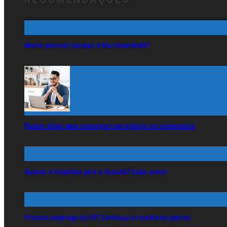
Marca pessoal: porque é tão importante?
Quatro dicas para conseguir um estágio no estrangeiro
Queres ir trabalhar para o Canadá? Sabe como!
Procura emprego na UE? Conheça os melhores países