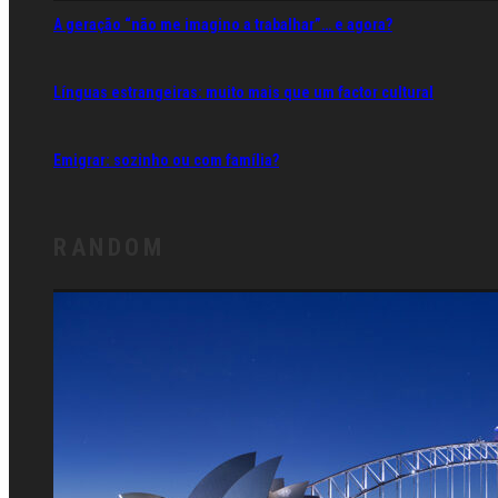
A geração “não me imagino a trabalhar”… e agora?
Línguas estrangeiras: muito mais que um factor cultural
Emigrar: sozinho ou com família?
RANDOM