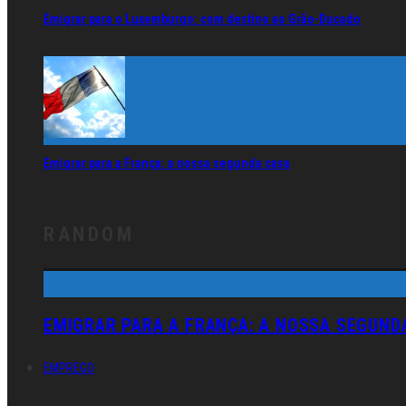
Emigrar para o Luxemburgo: com destino ao Grão-Ducado
Emigrar para a França: a nossa segunda casa
RANDOM
EMIGRAR PARA A FRANÇA: A NOSSA SEGUND
EMPREGO