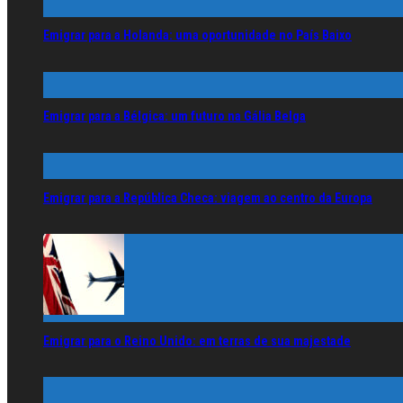
Emigrar para a Holanda: uma oportunidade no País Baixo
Emigrar para a Bélgica: um futuro na Gália Belga
Emigrar para a República Checa: viagem ao centro da Europa
Emigrar para o Reino Unido: em terras de sua majestade