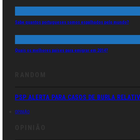
Sabe quantos portugueses somos espalhados pelo mundo?
Quais os melhores países para emigrar em 2014?
RANDOM
PSP ALERTA PARA CASOS DE BURLA RELATI
OPINIÃO
OPINIÃO