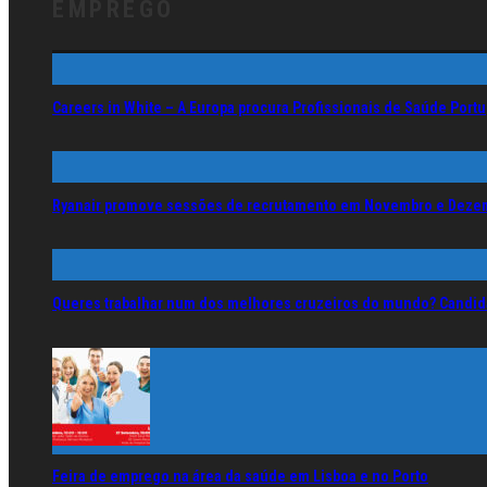
EMPREGO
Careers in White – A Europa procura Profissionais de Saúde Por
Ryanair promove sessões de recrutamento em Novembro e Deze
Queres trabalhar num dos melhores cruzeiros do mundo? Candida
Feira de emprego na área da saúde em Lisboa e no Porto