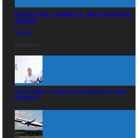
EMIGRAR PARA A DINAMARCA: UMA OPORTUNIDADE
NO REINO
EMPREGO
EMPREGO
Careers in White – A Europa procura Profissionais de Saúde
Portugueses