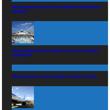
Ryanair promove sessões de recrutamento em Novembro e
Dezembro
Queres trabalhar num dos melhores cruzeiros do mundo?
Candidata-te!
Feira de emprego na área da saúde em Lisboa e no Porto