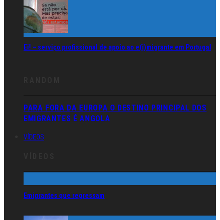
Ei! – serviço profissional de apoio ao e(i)migrante em Portugal
RANDOM
PARA FORA DA EUROPA O DESTINO PRINCIPAL DOS
EMIGRANTES É ANGOLA
VÍDEOS
VÍDEOS
Emigrantes que regressam