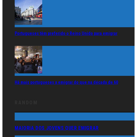
Portugueses têm preferido o Reino Unido para emigrar
Há mais portugueses a emigrar do que na década de 60
RANDOM
MAIORIA DOS JOVENS QUER EMIGRAR