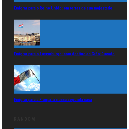
Emigrar para o Reino Unido: em terras de sua majestade
Emigrar para o Luxemburgo: com destino ao Grão-Ducado
Emigrar para a França: a nossa segunda casa
RANDOM