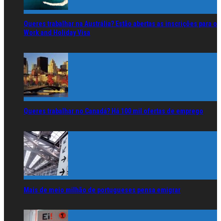
Queres trabalhar na Austrália? Estão abertas as inscrições para o
Work and Holiday Visa
Queres trabalhar no Canadá? Há 100 mil ofertas de emprego
Mais de meio milhão de portugueses pensa emigrar