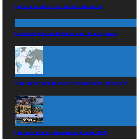
Queres ir trabalhar para o Canadá? Sabe como!
Procura emprego na UE? Conheça os melhores países
Sabe quantos portugueses somos espalhados pelo mundo?
Quais os melhores países para emigrar em 2014?