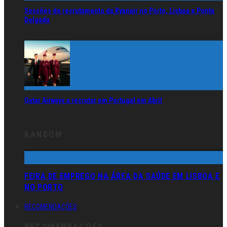
Sessões de recrutamento da Ryanair no Porto, Lisboa e Ponta
Delgada
Qatar Airways a recrutar em Portugal em Abril
RANDOM
FEIRA DE EMPREGO NA ÁREA DA SAÚDE EM LISBOA E
NO PORTO
RECOMENDAÇÕES
RECOMENDAÇÕES