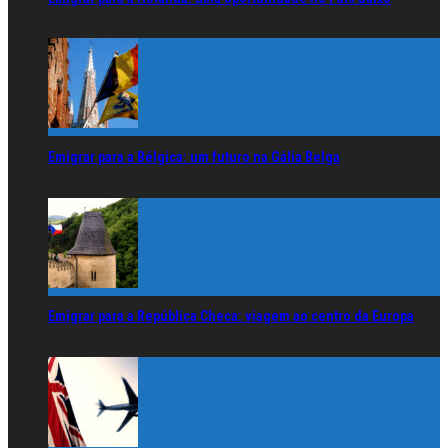
Emigrar para a Bélgica: um futuro na Gália Belga
Emigrar para a República Checa: viagem ao centro da Europa