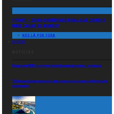
SYDNEY – COMO SOBREVIVER NUMA DAS CIDADES
MAIS CARAS DO MUNDO?
NÓS LÁ POR FORA
NOTÍCIAS
NOTÍCIAS
Programa VEM: governo incentiva emigrantes a regressar
TEIA quer juntar negócios de empreendedores em Portugal e
emigrantes